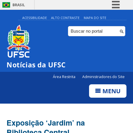
BRASIL
Simplifique!
ACESSIBILIDADE
ALTO CONTRASTE
MAPA DO SITE
Comunica BR
Participe
Acesso à informação
Legislação
Notícias da UFSC
Canais
Área Restrita
Administradores do Site
MENU
Exposição ‘Jardim’ na
Biblioteca Central