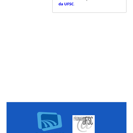
da UFSC
.