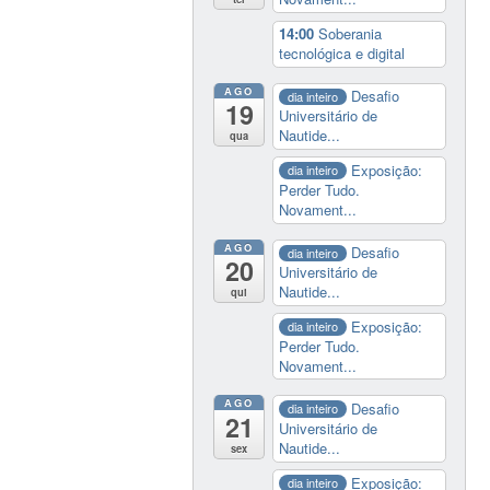
14:00
Soberania
tecnológica e digital
AGO
Desafio
dia inteiro
19
Universitário de
Nautide...
qua
Exposição:
dia inteiro
Perder Tudo.
Novament...
AGO
Desafio
dia inteiro
20
Universitário de
Nautide...
qui
Exposição:
dia inteiro
Perder Tudo.
Novament...
AGO
Desafio
dia inteiro
21
Universitário de
Nautide...
sex
Exposição:
dia inteiro