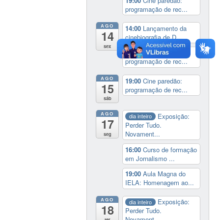
19:00
Cine paredão:
programação de rec...
AGO
14:00
Lançamento da
14
cinebiografia de D...
sex
19:00
Cine paredão:
programação de rec...
AGO
19:00
Cine paredão:
15
programação de rec...
sáb
AGO
Exposição:
dia inteiro
17
Perder Tudo.
Novament...
seg
16:00
Curso de formação
em Jornalismo ...
19:00
Aula Magna do
IELA: Homenagem ao...
AGO
Exposição:
dia inteiro
18
Perder Tudo.
Novament...
ter