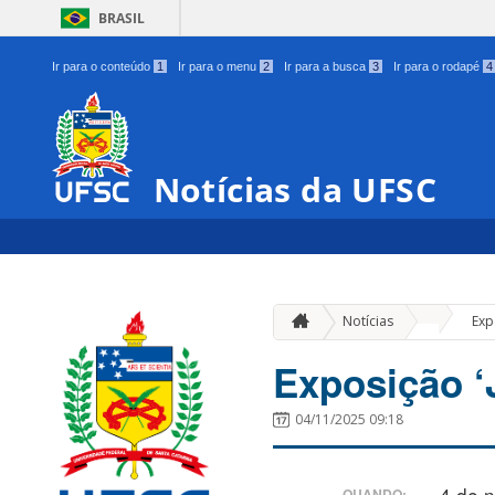
BRASIL
Ir para o conteúdo
1
Ir para o menu
2
Ir para a busca
3
Ir para o rodapé
4
Notícias da UFSC
»
Notícias
Exp
Exposição ‘
04/11/2025 09:18
4 de 
QUANDO: