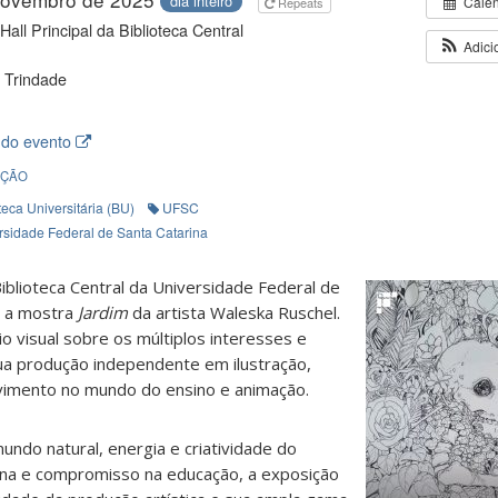
dia inteiro
Cale
Repeats
Hall Principal da Biblioteca Central
Adici
 Trindade
 do evento
IÇÃO
teca Universitária (BU)
UFSC
rsidade Federal de Santa Catarina
Biblioteca Central da Universidade Federal de
e a mostra
Jardim
da artista Waleska Ruschel.
 visual sobre os múltiplos interesses e
sua produção independente em ilustração,
lvimento no mundo do ensino e animação.
undo natural, energia e criatividade do
lina e compromisso na educação, a exposição