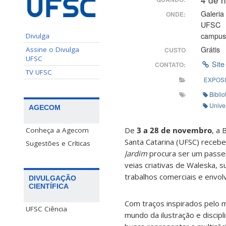
Galeria 
ONDE:
UFSC
campus
Divulga
Grátis
Assine o Divulga
CUSTO
UFSC
Site
CONTATO:
TV UFSC
EXPOS
Biblio
Unive
AGECOM
De
3 a 28 de novembro
, a 
Conheça a Agecom
Santa Catarina (UFSC) receb
Sugestões e Críticas
Jardim
procura ser um passeio
veias criativas de Waleska, 
trabalhos comerciais e envo
DIVULGAÇÃO
CIENTÍFICA
Com traços inspirados pelo m
UFSC Ciência
mundo da ilustração e discip