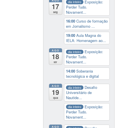
AGO
Exposição:
dia inteiro
17
Perder Tudo.
Novament...
seg
16:00
Curso de formação
em Jornalismo ...
19:00
Aula Magna do
IELA: Homenagem ao...
AGO
Exposição:
dia inteiro
18
Perder Tudo.
Novament...
ter
14:00
Soberania
tecnológica e digital
AGO
Desafio
dia inteiro
19
Universitário de
Nautide...
qua
Exposição:
dia inteiro
Perder Tudo.
Novament...
AGO