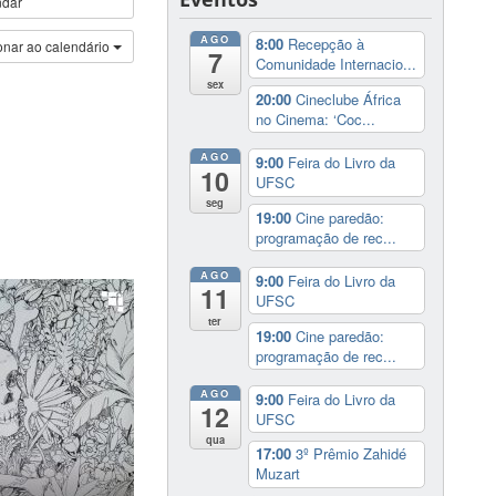
ndar
AGO
8:00
Recepção à
onar ao calendário
7
Comunidade Internacio...
sex
20:00
Cineclube África
no Cinema: ‘Coc...
AGO
9:00
Feira do Livro da
10
UFSC
seg
19:00
Cine paredão:
programação de rec...
AGO
9:00
Feira do Livro da
11
UFSC
ter
19:00
Cine paredão:
programação de rec...
AGO
9:00
Feira do Livro da
12
UFSC
qua
17:00
3º Prêmio Zahidé
Muzart