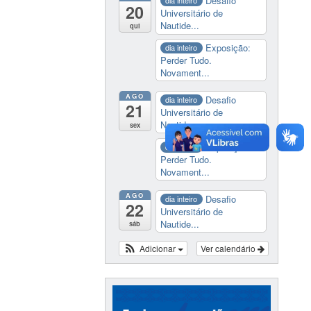
Desafio
dia inteiro
20
Universitário de
Nautide...
qui
Exposição:
dia inteiro
Perder Tudo.
Novament...
AGO
Desafio
dia inteiro
21
Universitário de
Nautide...
sex
Exposição:
dia inteiro
Perder Tudo.
Novament...
AGO
Desafio
dia inteiro
22
Universitário de
Nautide...
sáb
Adicionar
Ver calendário