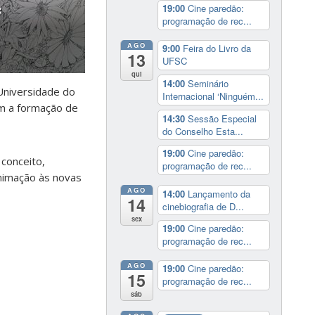
19:00
Cine paredão:
programação de rec...
AGO
9:00
Feira do Livro da
13
UFSC
qui
14:00
Seminário
 Universidade do
Internacional ‘Ninguém...
om a formação de
14:30
Sessão Especial
do Conselho Esta...
19:00
Cine paredão:
 conceito,
programação de rec...
animação às novas
AGO
14:00
Lançamento da
14
cinebiografia de D...
sex
19:00
Cine paredão:
programação de rec...
AGO
19:00
Cine paredão:
15
programação de rec...
sáb