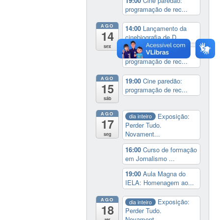
19:00
Cine paredão:
programação de rec...
AGO
14:00
Lançamento da
14
cinebiografia de D...
sex
19:00
Cine paredão:
programação de rec...
AGO
19:00
Cine paredão:
15
programação de rec...
sáb
AGO
Exposição:
dia inteiro
17
Perder Tudo.
Novament...
seg
16:00
Curso de formação
em Jornalismo ...
19:00
Aula Magna do
IELA: Homenagem ao...
AGO
Exposição:
dia inteiro
18
Perder Tudo.
Novament...
ter