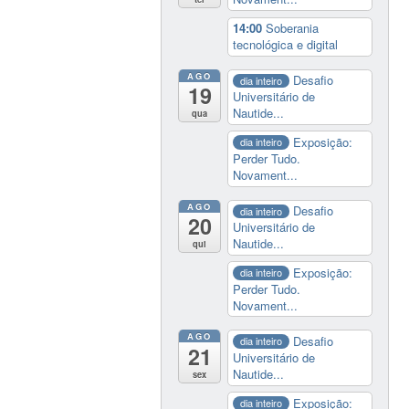
14:00
Soberania
tecnológica e digital
AGO
Desafio
dia inteiro
19
Universitário de
Nautide...
qua
Exposição:
dia inteiro
Perder Tudo.
Novament...
AGO
Desafio
dia inteiro
20
Universitário de
Nautide...
qui
Exposição:
dia inteiro
Perder Tudo.
Novament...
AGO
Desafio
dia inteiro
21
Universitário de
Nautide...
sex
Exposição:
dia inteiro