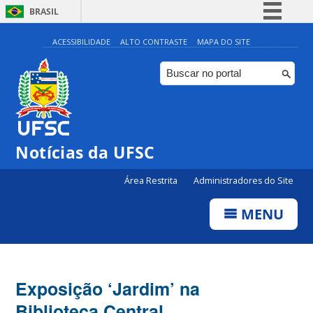
BRASIL
Simplifique!
ACESSIBILIDADE
ALTO CONTRASTE
MAPA DO SITE
Comunica BR
Participe
Acesso à informação
Legislação
Notícias da UFSC
Canais
Área Restrita
Administradores do Site
MENU
Exposição ‘Jardim’ na
Biblioteca Central