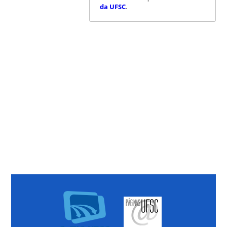
da UFSC
.