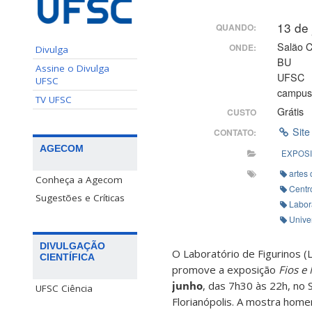
13 de
QUANDO:
Salão C
ONDE:
Divulga
BU
Assine o Divulga
UFSC
UFSC
campus 
TV UFSC
Grátis
CUSTO
Site
CONTATO:
AGECOM
EXPOS
artes
Conheça a Agecom
Centr
Sugestões e Críticas
Labor
Unive
DIVULGAÇÃO
O Laboratório de Figurinos (
CIENTÍFICA
promove a exposição
Fios e
junho
, das 7h30 às 22h, no S
UFSC Ciência
Florianópolis. A mostra hom