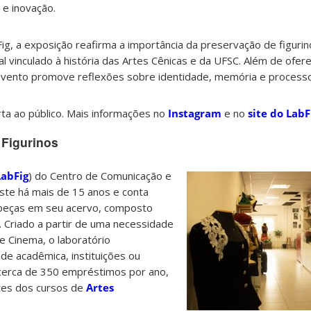
 e inovação.
Fig, a exposição reafirma a importância da preservação de figuri
al vinculado à história das Artes Cênicas e da UFSC. Além de ofer
 evento promove reflexões sobre identidade, memória e processo
rta ao público. Mais informações no
Instagram
e no
site do LabF
 Figurinos
LabFig
) do Centro de Comunicação e
ste há mais de 15 anos e conta
 peças em seu acervo, composto
Criado a partir de uma necessidade
e Cinema, o laboratório
e acadêmica, instituições ou
 cerca de 350 empréstimos por ano,
tes dos cursos de
Artes