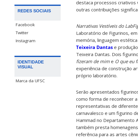
destaca processos criativos 
outras contribuições signific
REDES SOCIAIS
Facebook
Narrativas Vestíveis do LabFi
Twitter
Laboratório de Figurinos, e
memória, linguagem estética 
Instagram
Teixeira Dantas
e produçã
Teixeira Dantas. Dois figuri
fizeram de mim
e
O que eu f
IDENTIDADE
VISUAL
experiência de construção ar
próprio laboratório.
Marca da UFSC
Serão apresentados figurino
como forma de reconhecer a c
representativas de diferent
carnavalesco e um figurino de
Hammad no Departamento Artí
também presta homenagens pós
referência para as artes cêni