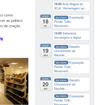
19:00
Aula Magna do
IELA: Homenagem ao...
nos como
AGO
Exposição:
dia inteiro
18
ecer ao público
Perder Tudo.
s de criação.
Novament...
ter
14:00
Soberania
tecnológica e digital
ig
.
AGO
Desafio
dia inteiro
19
Universitário de
Nautide...
qua
Exposição:
dia inteiro
Perder Tudo.
Novament...
AGO
Desafio
dia inteiro
20
Universitário de
Nautide...
qui
Exposição:
dia inteiro
Perder Tudo.
Novament...