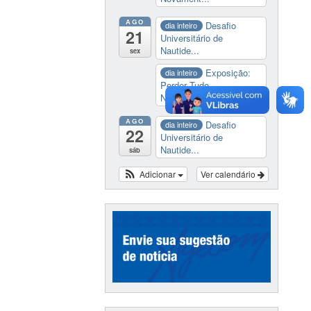
AGO
Desafio
dia inteiro
21
Universitário de
Nautide...
sex
Exposição:
dia inteiro
Perder Tudo.
Novament...
AGO
Desafio
dia inteiro
22
Universitário de
Nautide...
sáb
Adicionar
Ver calendário