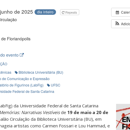
 junho de 2025
dia inteiro
Cale
Repeats
irculação
Adici
de Florianópolis
 do evento
IÇÃO
 cênicas
Biblioteca Universitária (BU)
o de Comunicação e Expressão
atório de Figurinos (LabFig)
UFSC
rsidade Federal de Santa Catarina
LabFig) da Universidade Federal de Santa Catarina
 Memórias: Narrativas Vestíveis
de
19 de maio a 20 de
alão Circulação da Biblioteca Universitária (BU), em
enageia artistas como Carmen Fossari e Lou Hammad, e