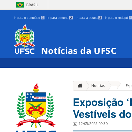
BRASIL
Ir para o conteúdo
1
Ir para o menu
2
Ir para a busca
3
Ir para o rodapé
4
Notícias da UFSC
»
Notícias
Exp
Exposição ‘
Vestíveis do
12/05/2025 09:30