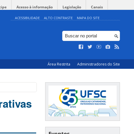
cipe
Acesso à informação
Legislação
Canais
ACESSIBILIDADE
ALTO CONTRASTE
MAPA DO SITE
Área Restrita
Administradores do Site
rativas
Eventos