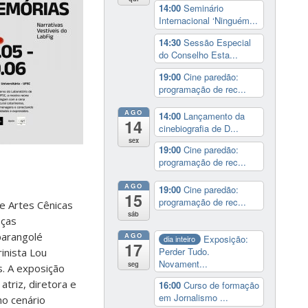
14:00
Seminário
Internacional ‘Ninguém...
14:30
Sessão Especial
do Conselho Esta...
19:00
Cine paredão:
programação de rec...
AGO
14:00
Lançamento da
14
cinebiografia de D...
sex
19:00
Cine paredão:
programação de rec...
AGO
19:00
Cine paredão:
15
programação de rec...
e Artes Cênicas
sáb
eças
parangolé
AGO
Exposição:
dia inteiro
17
Perder Tudo.
inista Lou
Novament...
seg
s. A exposição
triz, diretora e
16:00
Curso de formação
em Jornalismo ...
no cenário