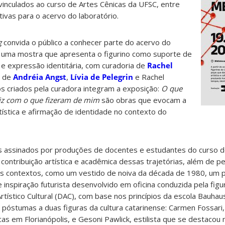
vinculados ao curso de Artes Cênicas da UFSC, entre
ativas para o acervo do laboratório.
g
convida o público a conhecer parte do acervo do
m uma mostra que apresenta o figurino como suporte de
e expressão identitária, com curadoria de
Rachel
o de
Andréia Angst
,
Lívia de Pelegrin
e Rachel
nos criados pela curadora integram a exposição:
O que
iz com o que fizeram de mim
são obras que evocam a
tística e afirmação de identidade no contexto do
s assinados por produções de docentes e estudantes do curso d
ontribuição artística e acadêmica dessas trajetórias, além de p
es contextos, como um vestido de noiva da década de 1980, um 
 inspiração futurista desenvolvido em oficina conduzida pela figur
stico Cultural (DAC), com base nos princípios da escola Bauhau
tumas a duas figuras da cultura catarinense: Carmen Fossari, a
cas em Florianópolis, e Gesoni Pawlick, estilista que se destacou 