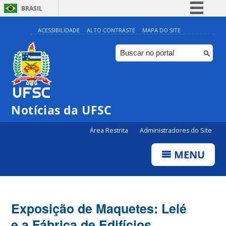
BRASIL
Simplifique!
ACESSIBILIDADE
ALTO CONTRASTE
MAPA DO SITE
Comunica BR
Participe
Acesso à informação
Legislação
Notícias da UFSC
Canais
Área Restrita
Administradores do Site
MENU
Exposição de Maquetes: Lelé
e a Fábrica de Edifícios