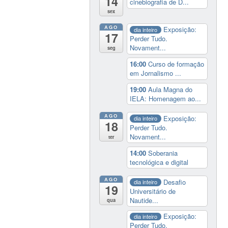
14
cinebiografia de D...
sex
AGO
Exposição:
dia inteiro
17
Perder Tudo.
Novament...
seg
16:00
Curso de formação
em Jornalismo ...
19:00
Aula Magna do
IELA: Homenagem ao...
AGO
Exposição:
dia inteiro
18
Perder Tudo.
Novament...
ter
14:00
Soberania
tecnológica e digital
AGO
Desafio
dia inteiro
19
Universitário de
Nautide...
qua
Exposição:
dia inteiro
Perder Tudo.