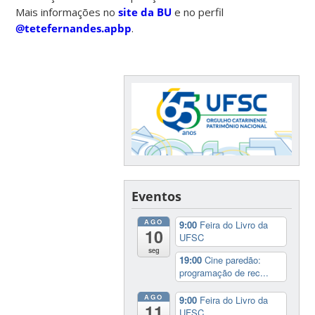
Mais informações no
site da BU
e no perfil
@tetefernandes.apbp
.
Eventos
AGO
9:00
Feira do Livro da
10
UFSC
seg
19:00
Cine paredão:
programação de rec...
AGO
9:00
Feira do Livro da
11
UFSC