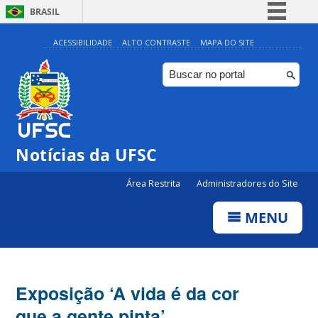
BRASIL
Simplifique!
ACESSIBILIDADE
ALTO CONTRASTE
MAPA DO SITE
Comunica BR
Participe
Acesso à informação
Legislação
Notícias da UFSC
Canais
Área Restrita
Administradores do Site
MENU
Exposição ‘A vida é da cor
que a gente pinta’