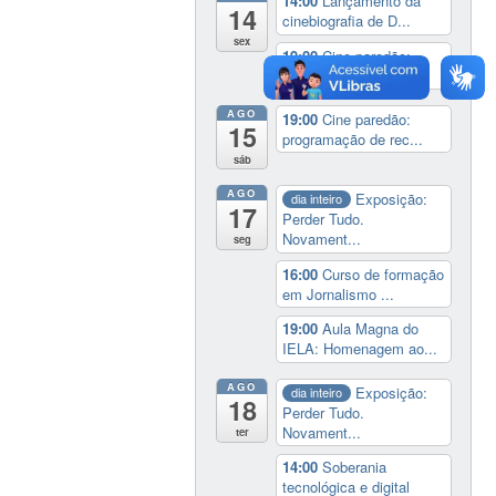
14:00
Lançamento da
14
cinebiografia de D...
sex
19:00
Cine paredão:
programação de rec...
AGO
19:00
Cine paredão:
15
programação de rec...
sáb
AGO
Exposição:
dia inteiro
17
Perder Tudo.
Novament...
seg
16:00
Curso de formação
em Jornalismo ...
19:00
Aula Magna do
IELA: Homenagem ao...
AGO
Exposição:
dia inteiro
18
Perder Tudo.
Novament...
ter
14:00
Soberania
tecnológica e digital