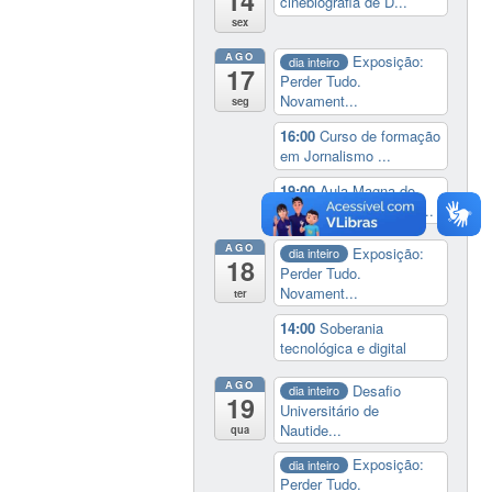
14
cinebiografia de D...
sex
AGO
Exposição:
dia inteiro
17
Perder Tudo.
Novament...
seg
16:00
Curso de formação
em Jornalismo ...
19:00
Aula Magna do
IELA: Homenagem ao...
AGO
Exposição:
dia inteiro
18
Perder Tudo.
Novament...
ter
14:00
Soberania
tecnológica e digital
AGO
Desafio
dia inteiro
19
Universitário de
Nautide...
qua
Exposição:
dia inteiro
Perder Tudo.