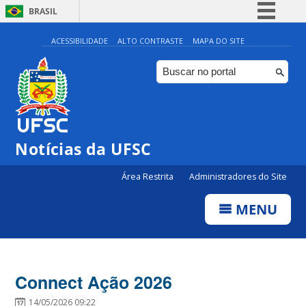
BRASIL
Simplifique!
ACESSIBILIDADE
ALTO CONTRASTE
MAPA DO SITE
Comunica BR
Participe
Acesso à informação
Legislação
Notícias da UFSC
Canais
Área Restrita
Administradores do Site
MENU
Connect Ação 2026
14/05/2026 09:22