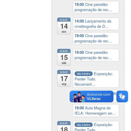
19:00
Cine paredão:
programação de rec...
AGO
14:00
Lançamento da
14
cinebiografia de D...
sex
19:00
Cine paredão:
programação de rec...
AGO
19:00
Cine paredão:
15
programação de rec...
sáb
AGO
Exposição:
dia inteiro
17
Perder Tudo.
Novament...
seg
16:00
Curso de formação
em Jornalismo ...
19:00
Aula Magna do
IELA: Homenagem ao...
AGO
Exposição:
dia inteiro
18
Perder Tudo.