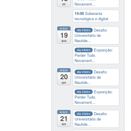
Novament...
ter
14:00
Soberania
tecnológica e digital
AGO
Desafio
dia inteiro
19
Universitário de
Nautide...
qua
Exposição:
dia inteiro
Perder Tudo.
Novament...
AGO
Desafio
dia inteiro
20
Universitário de
Nautide...
qui
Exposição:
dia inteiro
Perder Tudo.
Novament...
AGO
Desafio
dia inteiro
21
Universitário de
Nautide...
sex