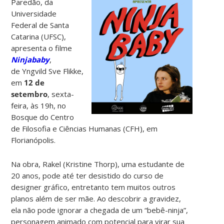
Paredão, da
Universidade
Federal de Santa
Catarina (UFSC),
apresenta o filme
Ninjababy
,
de Yngvild Sve Flikke,
em
12 de
setembro
, sexta-
feira, às 19h, no
Bosque do Centro
de Filosofia e Ciências Humanas (CFH), em
Florianópolis.
Na obra, Rakel (Kristine Thorp), uma estudante de
20 anos, pode até ter desistido do curso de
designer gráfico, entretanto tem muitos outros
planos além de ser mãe. Ao descobrir a gravidez,
ela não pode ignorar a chegada de um “bebê-ninja”,
personagem animado com potencial para virar sua