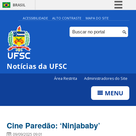
BRASIL
Simplifique!
ACESSIBILIDADE
ALTO CONTRASTE
MAPA DO SITE
Comunica BR
Participe
Acesso à informação
Legislação
Notícias da UFSC
Canais
Área Restrita
Administradores do Site
MENU
Cine Paredão: ‘Ninjababy’
09/09/2025 09:01