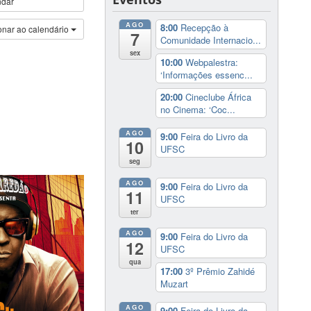
ndar
AGO
8:00
Recepção à
onar ao calendário
7
Comunidade Internacio...
sex
10:00
Webpalestra:
‘Informações essenc...
20:00
Cineclube África
no Cinema: ‘Coc...
AGO
9:00
Feira do Livro da
10
UFSC
seg
AGO
9:00
Feira do Livro da
11
UFSC
ter
AGO
9:00
Feira do Livro da
12
UFSC
qua
17:00
3º Prêmio Zahidé
Muzart
AGO
9:00
Feira do Livro da