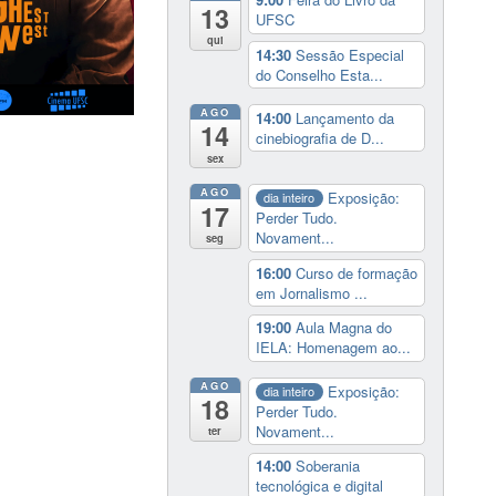
13
UFSC
qui
14:30
Sessão Especial
do Conselho Esta...
AGO
14:00
Lançamento da
14
cinebiografia de D...
sex
AGO
Exposição:
dia inteiro
17
Perder Tudo.
Novament...
seg
16:00
Curso de formação
em Jornalismo ...
19:00
Aula Magna do
IELA: Homenagem ao...
AGO
Exposição:
dia inteiro
18
Perder Tudo.
Novament...
ter
14:00
Soberania
tecnológica e digital