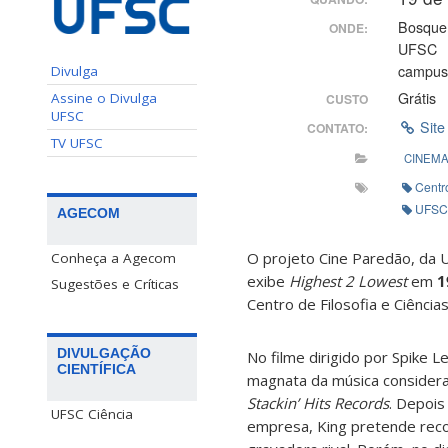
Bosque
ONDE:
UFSC
campus
Divulga
Grátis
Assine o Divulga
CUSTO
UFSC
Site
CONTATO:
TV UFSC
CINEM
Centr
UFSC
AGECOM
O projeto Cine Paredão, da U
Conheça a Agecom
exibe
Highest 2 Lowest
em
1
Sugestões e Críticas
Centro de Filosofia e Ciênci
DIVULGAÇÃO
No filme dirigido por Spike 
CIENTÍFICA
magnata da música considera
Stackin’ Hits Records
. Depois
UFSC Ciência
empresa, King pretende recom