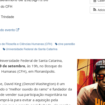
Cale
 do CFH
Adici
 Trindade
 do evento
A
o de Filosofia e Ciências Humanas (CFH)
cine paredão
Universidade Federal de Santa Catarina
niversidade Federal de Santa Catarina,
9 de setembro
, às 19h, no Bosque do
as Humanas (CFH), em Florianópolis.
Lee, David King (Denzel Washington) é um
do o “melhor ouvido do ramo” e fundador da
 de vender sua participação majoritária na
prá-la para evitar a aquisição pela