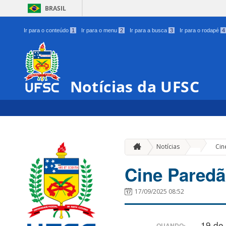
BRASIL
Ir para o conteúdo
1
Ir para o menu
2
Ir para a busca
3
Ir para o rodapé
4
Notícias da UFSC
»
Notícias
Cin
Cine Paredã
17/09/2025 08:52
19 de
QUANDO: