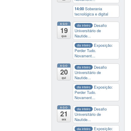
14:00
Soberania
tecnológica e digital
AGO
Desafio
dia inteiro
19
Universitário de
Nautide...
qua
Exposição:
dia inteiro
Perder Tudo.
Novament...
AGO
Desafio
dia inteiro
20
Universitário de
Nautide...
qui
Exposição:
dia inteiro
Perder Tudo.
Novament...
AGO
Desafio
dia inteiro
21
Universitário de
Nautide...
sex
Exposição:
dia inteiro