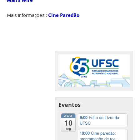
Mais informações :
Cine Paredão
Eventos
AGO
9:00
Feira do Livro da
10
UFSC
seg
19:00
Cine paredão:
programação de rec...