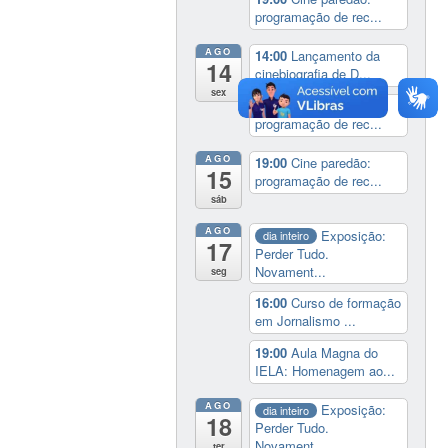
programação de rec...
AGO
14:00
Lançamento da
14
cinebiografia de D...
sex
19:00
Cine paredão:
programação de rec...
AGO
19:00
Cine paredão:
15
programação de rec...
sáb
AGO
Exposição:
dia inteiro
17
Perder Tudo.
Novament...
seg
16:00
Curso de formação
em Jornalismo ...
19:00
Aula Magna do
IELA: Homenagem ao...
AGO
Exposição:
dia inteiro
18
Perder Tudo.
Novament...
ter