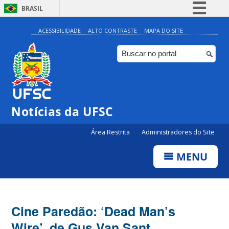
BRASIL
Simplifique!
ACESSIBILIDADE
ALTO CONTRASTE
MAPA DO SITE
Comunica BR
Participe
Acesso à informação
Legislação
Notícias da UFSC
Canais
Área Restrita
Administradores do Site
MENU
Cine Paredão: ‘Dead Man’s
Wire’, de Gus Van Sant