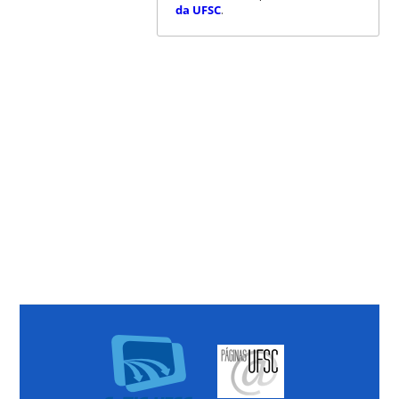
da UFSC
.