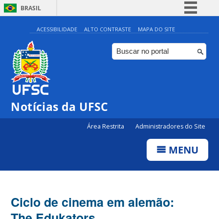
BRASIL
Simplifique!
ACESSIBILIDADE
ALTO CONTRASTE
MAPA DO SITE
Comunica BR
Participe
Acesso à informação
Legislação
Notícias da UFSC
Canais
Área Restrita
Administradores do Site
MENU
Ciclo de cinema em alemão:
The Edukators