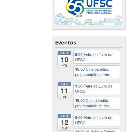
Eventos
AGO
9:00
Feira do Livro da
10
UFSC
seg
19:00
Cine paredão:
programação de rec...
AGO
9:00
Feira do Livro da
11
UFSC
ter
19:00
Cine paredão:
programação de rec...
AGO
9:00
Feira do Livro da
12
UFSC
qua
17:00
3º Prêmio Zahidé