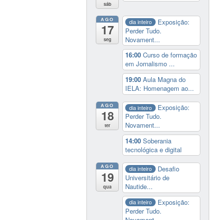
sáb
AGO
Exposição:
dia inteiro
17
Perder Tudo.
Novament...
seg
16:00
Curso de formação
em Jornalismo ...
19:00
Aula Magna do
IELA: Homenagem ao...
AGO
Exposição:
dia inteiro
18
Perder Tudo.
Novament...
ter
14:00
Soberania
tecnológica e digital
AGO
Desafio
dia inteiro
19
Universitário de
Nautide...
qua
Exposição:
dia inteiro
Perder Tudo.
Novament...