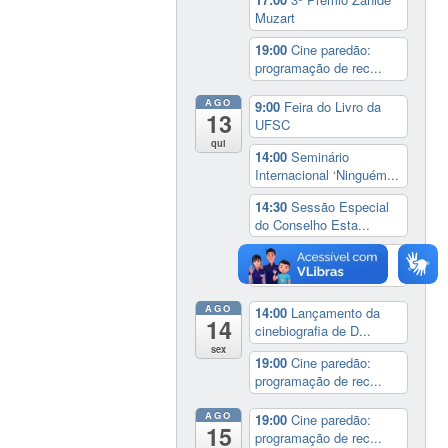
Muzart
19:00
Cine paredão:
programação de rec...
AGO
9:00
Feira do Livro da
13
UFSC
qui
14:00
Seminário
Internacional ‘Ninguém...
14:30
Sessão Especial
do Conselho Esta...
19:00
Cine paredão:
programação de rec...
AGO
14:00
Lançamento da
14
cinebiografia de D...
sex
19:00
Cine paredão:
programação de rec...
AGO
19:00
Cine paredão:
15
programação de rec...