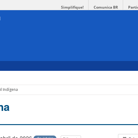
Simplifique!
Comunica BR
Parti
il Indígena
na
 abril de 2026