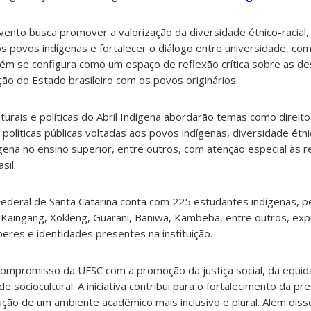
nto busca promover a valorização da diversidade étnico-racial, d
s povos indígenas e fortalecer o diálogo entre universidade, co
ém se configura como um espaço de reflexão crítica sobre as de
ção do Estado brasileiro com os povos originários.
turais e políticas do Abril Indígena abordarão temas como direitos
olíticas públicas voltadas aos povos indígenas, diversidade étnic
ena no ensino superior, entre outros, com atenção especial às r
sil.
Federal de Santa Catarina conta com 225 estudantes indígenas, p
 Kaingang, Xokleng, Guarani, Baniwa, Kambeba, entre outros, ex
aberes e identidades presentes na instituição.
 compromisso da UFSC com a promoção da justiça social, da equi
 sociocultural. A iniciativa contribui para o fortalecimento da pr
ução de um ambiente acadêmico mais inclusivo e plural. Além dis