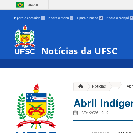
BRASIL
Ir para o conteúdo
1
Ir para o menu
2
Ir para a busca
3
Ir para o rodapé
4
Notícias da UFSC
»
Notícias
Abr
Abril Indíge
10/04/2026 10:19
10 de
QUANDO: