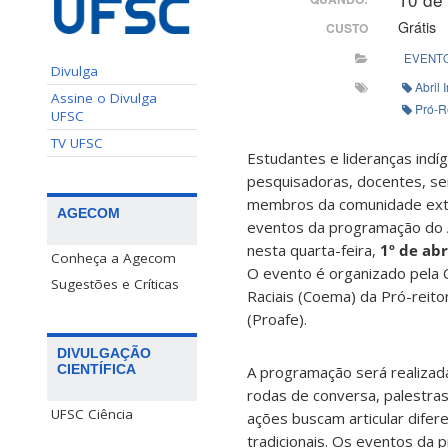
Grátis
CUSTO
EVENT
Divulga
Abril 
Assine o Divulga
Pró-R
UFSC
TV UFSC
Estudantes e lideranças indí
pesquisadoras, docentes, ser
membros da comunidade exte
AGECOM
eventos da programação do A
nesta quarta-feira,
1º de abr
Conheça a Agecom
O evento é organizado pela 
Sugestões e Críticas
Raciais (Coema) da Pró-reito
(Proafe).
DIVULGAÇÃO
CIENTÍFICA
A programação será realizad
rodas de conversa, palestras
UFSC Ciência
ações buscam articular dife
tradicionais. Os eventos da