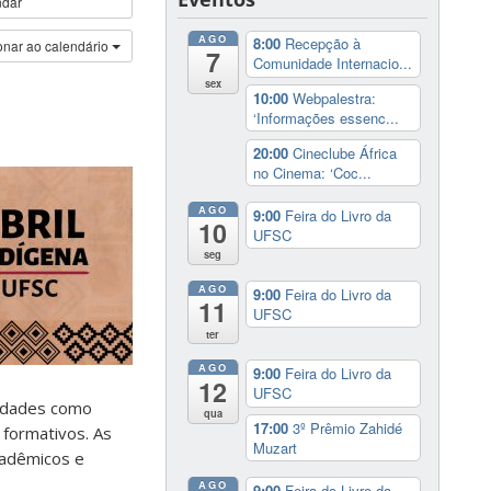
ndar
AGO
8:00
Recepção à
onar ao calendário
7
Comunidade Internacio...
sex
10:00
Webpalestra:
‘Informações essenc...
20:00
Cineclube África
no Cinema: ‘Coc...
AGO
9:00
Feira do Livro da
10
UFSC
seg
AGO
9:00
Feira do Livro da
11
UFSC
ter
AGO
9:00
Feira do Livro da
12
UFSC
vidades como
qua
17:00
3º Prêmio Zahidé
 formativos. As
Muzart
cadêmicos e
AGO
9:00
Feira do Livro da