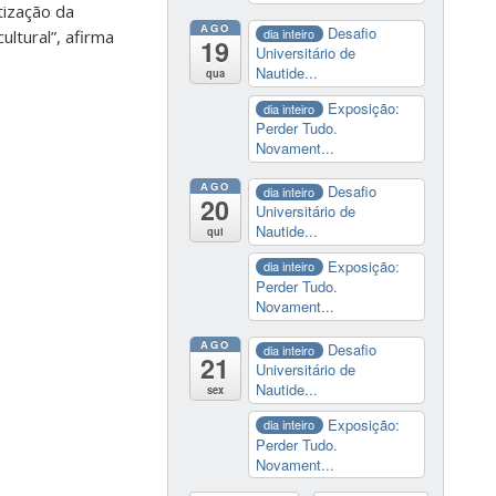
tização da
AGO
Desafio
dia inteiro
ultural”, afirma
19
Universitário de
Nautide...
qua
Exposição:
dia inteiro
Perder Tudo.
Novament...
AGO
Desafio
dia inteiro
20
Universitário de
Nautide...
qui
Exposição:
dia inteiro
Perder Tudo.
Novament...
AGO
Desafio
dia inteiro
21
Universitário de
Nautide...
sex
Exposição:
dia inteiro
Perder Tudo.
Novament...