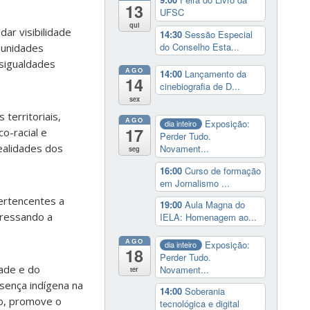
13
UFSC
qui
ar visibilidade
14:30
Sessão Especial
do Conselho Esta...
munidades
sigualdades
AGO
14:00
Lançamento da
14
cinebiografia de D...
sex
 territoriais,
AGO
Exposição:
dia inteiro
17
o-racial e
Perder Tudo.
ealidades dos
Novament...
seg
16:00
Curso de formação
em Jornalismo ...
ertencentes a
19:00
Aula Magna do
pressando a
IELA: Homenagem ao...
AGO
Exposição:
dia inteiro
18
Perder Tudo.
dade e do
Novament...
ter
esença indígena na
14:00
Soberania
so, promove o
tecnológica e digital