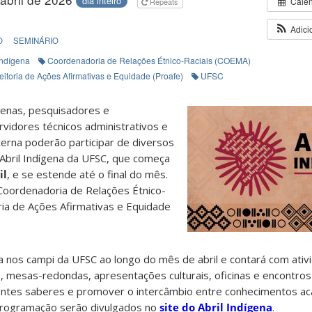
dia inteiro
Cale
Repeats
Adici
O
SEMINÁRIO
Indígena
Coordenadoria de Relações Étnico-Raciais (COEMA)
eitoria de Ações Afirmativas e Equidade (Proafe)
UFSC
genas, pesquisadores e
vidores técnicos administrativos e
rna poderão participar de diversos
bril Indígena da UFSC, que começa
il
, e se estende até o final do mês.
Coordenadoria de Relações Étnico-
ria de Ações Afirmativas e Equidade
a nos campi da UFSC ao longo do mês de abril e contará com ati
, mesas-redondas, apresentações culturais, oficinas e encontros
rentes saberes e promover o intercâmbio entre conhecimentos a
 programação serão divulgados no
site do Abril Indígena
.