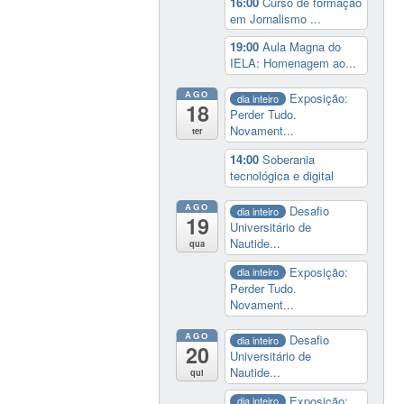
16:00
Curso de formação
em Jornalismo ...
19:00
Aula Magna do
IELA: Homenagem ao...
AGO
Exposição:
dia inteiro
18
Perder Tudo.
Novament...
ter
14:00
Soberania
tecnológica e digital
AGO
Desafio
dia inteiro
19
Universitário de
Nautide...
qua
Exposição:
dia inteiro
Perder Tudo.
Novament...
AGO
Desafio
dia inteiro
20
Universitário de
Nautide...
qui
Exposição:
dia inteiro