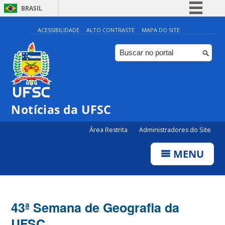
BRASIL
Simplifique!
ACESSIBILIDADE
ALTO CONTRASTE
MAPA DO SITE
Comunica BR
Participe
Acesso à informação
Legislação
Notícias da UFSC
Canais
Área Restrita
Administradores do Site
MENU
43ª Semana de Geografia da
UFSC