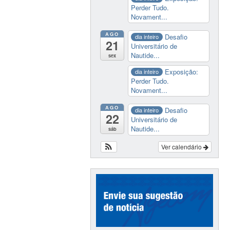
Perder Tudo.
Novament...
AGO
Desafio
dia inteiro
21
Universitário de
Nautide...
sex
Exposição:
dia inteiro
Perder Tudo.
Novament...
AGO
Desafio
dia inteiro
22
Universitário de
Nautide...
sáb
Ver calendário