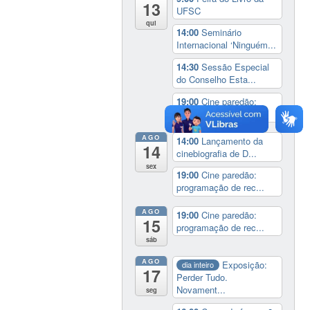
13
UFSC
qui
14:00
Seminário
Internacional ‘Ninguém...
14:30
Sessão Especial
do Conselho Esta...
19:00
Cine paredão:
programação de rec...
AGO
14:00
Lançamento da
14
cinebiografia de D...
sex
19:00
Cine paredão:
programação de rec...
AGO
19:00
Cine paredão:
15
programação de rec...
sáb
AGO
Exposição:
dia inteiro
17
Perder Tudo.
Novament...
seg