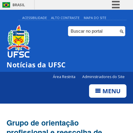
BRASIL
Simplifique!
ACESSIBILIDADE
ALTO CONTRASTE
MAPA DO SITE
Comunica BR
Participe
Acesso à informação
Legislação
Notícias da UFSC
Canais
Área Restrita
Administradores do Site
MENU
Grupo de orientação
profissional e reescolha de