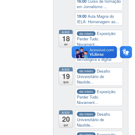
16:00
Curso de formação
em Jornalismo ...
19:00
Aula Magna do
IELA: Homenagem ao...
AGO
Exposição:
dia inteiro
18
Perder Tudo.
Novament...
ter
14:00
Soberania
tecnológica e digital
AGO
Desafio
dia inteiro
19
Universitário de
Nautide...
qua
Exposição:
dia inteiro
Perder Tudo.
Novament...
AGO
Desafio
dia inteiro
20
Universitário de
Nautide...
qui
Exposição:
dia inteiro