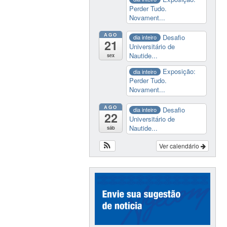
Perder Tudo.
Novament...
AGO
Desafio
dia inteiro
21
Universitário de
Nautide...
sex
Exposição:
dia inteiro
Perder Tudo.
Novament...
AGO
Desafio
dia inteiro
22
Universitário de
Nautide...
sáb
Ver calendário