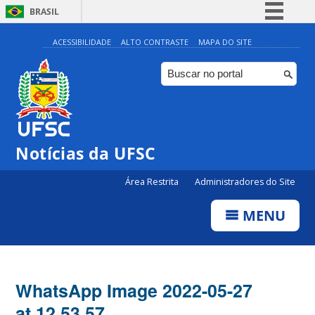
BRASIL
Simplifique!
ACESSIBILIDADE
ALTO CONTRASTE
MAPA DO SITE
Comunica BR
Participe
Acesso à informação
Legislação
Notícias da UFSC
Canais
Área Restrita
Administradores do Site
MENU
WhatsApp Image 2022-05-27
at 12.53.57