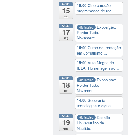
AGO
19:00
Cine paredão:
15
programação de rec...
sáb
AGO
Exposição:
dia inteiro
17
Perder Tudo.
Novament...
seg
16:00
Curso de formação
em Jornalismo ...
19:00
Aula Magna do
IELA: Homenagem ao...
AGO
Exposição:
dia inteiro
18
Perder Tudo.
Novament...
ter
14:00
Soberania
tecnológica e digital
AGO
Desafio
dia inteiro
19
Universitário de
Nautide...
qua