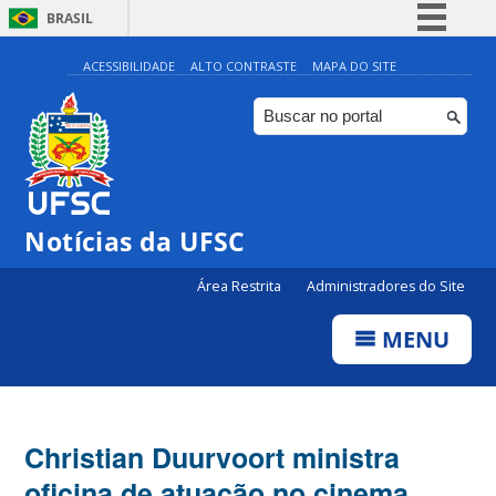
BRASIL
Simplifique!
ACESSIBILIDADE
ALTO CONTRASTE
MAPA DO SITE
Comunica BR
Participe
Acesso à informação
Legislação
Notícias da UFSC
Canais
Área Restrita
Administradores do Site
MENU
Christian Duurvoort ministra
oficina de atuação no cinema