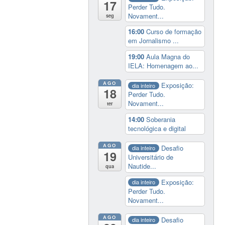
17
Perder Tudo.
Novament...
seg
16:00
Curso de formação
em Jornalismo ...
19:00
Aula Magna do
IELA: Homenagem ao...
AGO
Exposição:
dia inteiro
18
Perder Tudo.
Novament...
ter
14:00
Soberania
tecnológica e digital
AGO
Desafio
dia inteiro
19
Universitário de
Nautide...
qua
Exposição:
dia inteiro
Perder Tudo.
Novament...
AGO
Desafio
dia inteiro