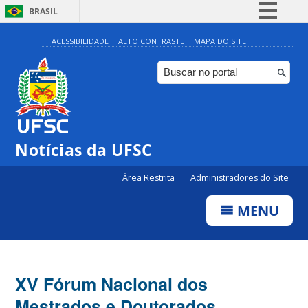
BRASIL
Simplifique!
ACESSIBILIDADE
ALTO CONTRASTE
MAPA DO SITE
Comunica BR
Participe
Acesso à informação
Legislação
Notícias da UFSC
Canais
Área Restrita
Administradores do Site
MENU
XV Fórum Nacional dos
Mestrados e Doutorados