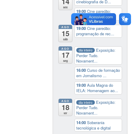
14
cinebiografia de D...
sex
19:00
Cine paredão:
programação de rec...
AGO
19:00
Cine paredão:
15
programação de rec...
sáb
AGO
Exposição:
dia inteiro
17
Perder Tudo.
Novament...
seg
16:00
Curso de formação
em Jornalismo ...
19:00
Aula Magna do
IELA: Homenagem ao...
AGO
Exposição:
dia inteiro
18
Perder Tudo.
Novament...
ter
14:00
Soberania
tecnológica e digital