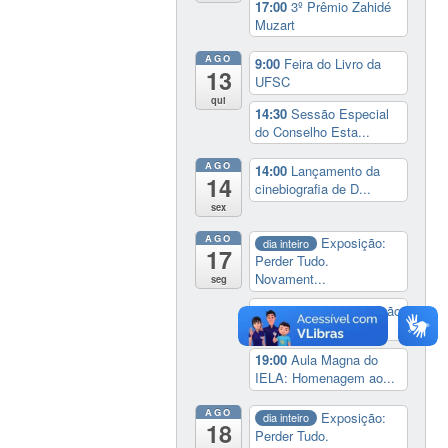
17:00
3º Prêmio Zahidé
Muzart
AGO
9:00
Feira do Livro da
13
UFSC
qui
14:30
Sessão Especial
do Conselho Esta...
AGO
14:00
Lançamento da
14
cinebiografia de D...
sex
AGO
Exposição:
dia inteiro
17
Perder Tudo.
Novament...
seg
16:00
Curso de formação
em Jornalismo ...
19:00
Aula Magna do
IELA: Homenagem ao...
AGO
Exposição:
dia inteiro
18
Perder Tudo.