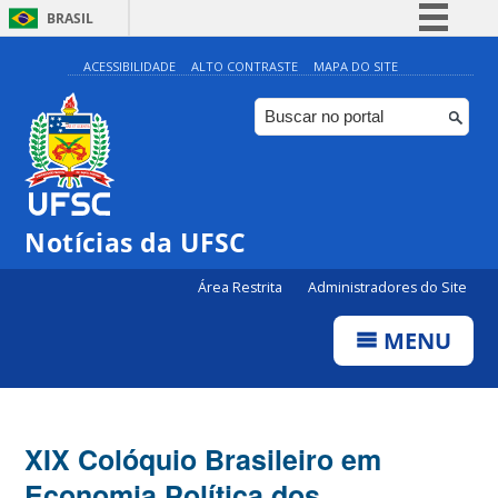
BRASIL
Simplifique!
ACESSIBILIDADE
ALTO CONTRASTE
MAPA DO SITE
Comunica BR
Participe
Acesso à informação
Legislação
Notícias da UFSC
Canais
Área Restrita
Administradores do Site
MENU
XIX Colóquio Brasileiro em
Economia Política dos