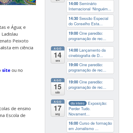
14:00
Seminário
Internacional ‘Ninguém...
14:30
Sessão Especial
do Conselho Esta...
tas e Água; e
19:00
Cine paredão:
 Ladislau
programação de rec...
Renato Peixoto
lista em ciência
AGO
14:00
Lançamento da
14
cinebiografia de D...
sex
19:00
Cine paredão:
o
site
ou no
programação de rec...
AGO
19:00
Cine paredão:
15
programação de rec...
sáb
AGO
Exposição:
dia inteiro
17
colas de ensino
Perder Tudo.
Novament...
seg
 na Escola de
16:00
Curso de formação
em Jornalismo ...