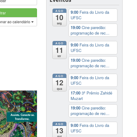
ndar
AGO
9:00
Feira do Livro da
trar
10
UFSC
onar ao calendário
seg
19:00
Cine paredão:
programação de rec...
AGO
9:00
Feira do Livro da
11
UFSC
ter
19:00
Cine paredão:
programação de rec...
AGO
9:00
Feira do Livro da
12
UFSC
qua
17:00
3º Prêmio Zahidé
Muzart
19:00
Cine paredão:
programação de rec...
AGO
9:00
Feira do Livro da
13
UFSC
qui