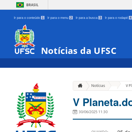
BRASIL
Ir para o conteúdo
1
Ir para o menu
2
Ir para a busca
3
Ir para o rodapé
4
Notícias da UFSC
»
Notícias
V P
V Planeta.d
30/06/2025 11:30
25 de
QUANDO: