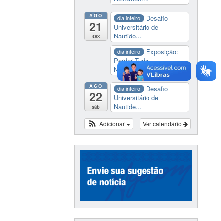
AGO
Desafio
dia inteiro
21
Universitário de
Nautide...
sex
Exposição:
dia inteiro
Perder Tudo.
Novament...
AGO
Desafio
dia inteiro
22
Universitário de
Nautide...
sáb
Adicionar
Ver calendário