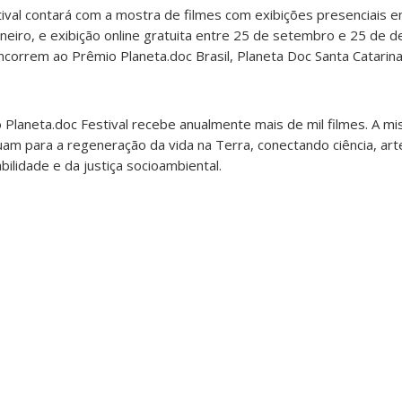
tival contará com a mostra de filmes com exibições presenciais em
 Janeiro, e exibição online gratuita entre 25 de setembro e 25 de
correm ao Prêmio Planeta.doc Brasil, Planeta Doc Santa Catarina
 Planeta.doc Festival recebe anualmente mais de mil filmes. A mi
uam para a regeneração da vida na Terra, conectando ciência, art
ilidade e da justiça socioambiental.