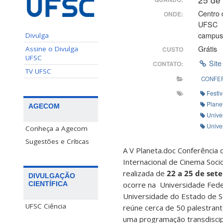
Centro 
ONDE:
UFSC
campus 
Divulga
Grátis
Assine o Divulga
CUSTO
UFSC
Site
CONTATO:
TV UFSC
CONFE
Festi
Plane
AGECOM
Unive
Unive
Conheça a Agecom
Sugestões e Críticas
A V Planeta.doc Conferência d
Internacional de Cinema Soci
realizada de
22 a 25 de set
DIVULGAÇÃO
CIENTÍFICA
ocorre na Universidade Feder
Universidade do Estado de Sa
UFSC Ciência
reúne cerca de 50 palestra
uma programação transdiscip