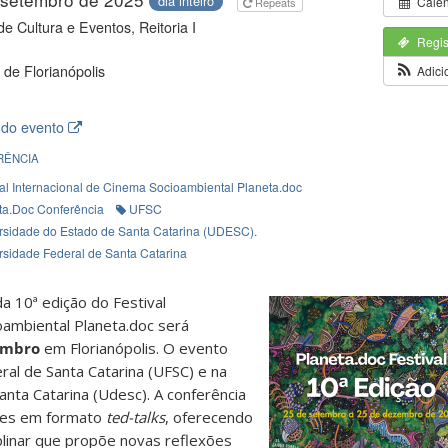
dia inteiro
Cale
Repeats
de Cultura e Eventos, Reitoria I
Regis
de Florianópolis
Adici
 do evento
RÊNCIA
val Internacional de Cinema Socioambiental Planeta.doc
ta.Doc Conferência
UFSC
rsidade do Estado de Santa Catarina (UDESC).
rsidade Federal de Santa Catarina
a 10ª edição do Festival
oambiental Planeta.doc será
embro
em Florianópolis. O evento
al de Santa Catarina (UFSC) e na
nta Catarina (Udesc). A conferência
ntes em formato
ted-talks
, oferecendo
linar que propõe novas reflexões