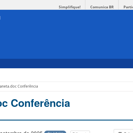
Simplifique!
Comunica BR
Parti
laneta.doc Conferência
oc Conferência
 setembro de 2025