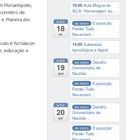
 Florianópolis,
19:00
Aula Magna do
IELA: Homenagem ao...
 dezembro de
 e Planeta.doc
AGO
Exposição:
dia inteiro
18
Perder Tudo.
Novament...
ter
ssão é fortalecer
14:00
Soberania
tecnológica e digital
e, educação e
AGO
Desafio
dia inteiro
19
Universitário de
Nautide...
qua
Exposição:
dia inteiro
Perder Tudo.
Novament...
AGO
Desafio
dia inteiro
20
Universitário de
Nautide...
qui
Exposição:
dia inteiro
Perder Tudo.
Novament...