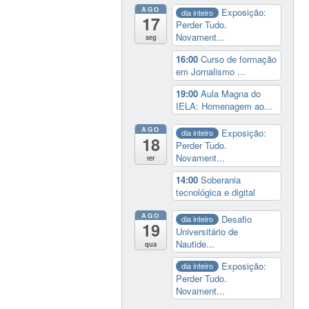
AGO
Exposição:
dia inteiro
17
Perder Tudo.
Novament...
seg
16:00
Curso de formação
em Jornalismo ...
19:00
Aula Magna do
IELA: Homenagem ao...
AGO
Exposição:
dia inteiro
18
Perder Tudo.
Novament...
ter
14:00
Soberania
tecnológica e digital
AGO
Desafio
dia inteiro
19
Universitário de
Nautide...
qua
Exposição:
dia inteiro
Perder Tudo.
Novament...