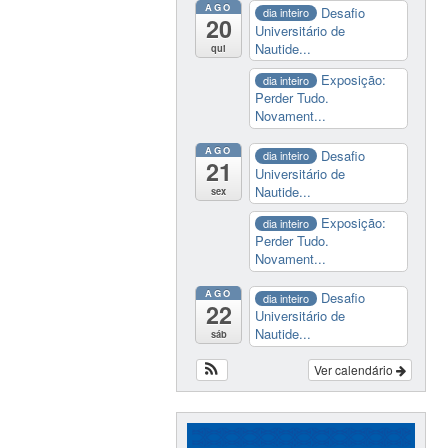
AGO
Desafio
dia inteiro
20
Universitário de
Nautide...
qui
Exposição:
dia inteiro
Perder Tudo.
Novament...
AGO
Desafio
dia inteiro
21
Universitário de
Nautide...
sex
Exposição:
dia inteiro
Perder Tudo.
Novament...
AGO
Desafio
dia inteiro
22
Universitário de
Nautide...
sáb
Ver calendário