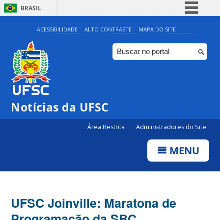
BRASIL
Simplifique!
ACESSIBILIDADE
ALTO CONTRASTE
MAPA DO SITE
Comunica BR
Participe
Acesso à informação
Legislação
Notícias da UFSC
Canais
Área Restrita
Administradores do Site
MENU
UFSC Joinville: Maratona de
Programação da SBC,