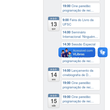
19:00
Cine paredão:
programação de rec...
AGO
9:00
Feira do Livro da
13
UFSC
qui
14:00
Seminário
Internacional ‘Ninguém...
14:30
Sessão Especial
do Conselho Esta...
19:00
Cine paredão:
programação de rec...
AGO
14:00
Lançamento da
14
cinebiografia de D...
sex
19:00
Cine paredão:
programação de rec...
AGO
19:00
Cine paredão:
15
programação de rec...
sáb