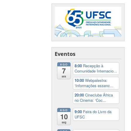
Eventos
AGO
8:00
Recepção à
7
Comunidade Internacio...
sex
10:00
Webpalestra:
‘Informações essenc...
20:00
Cineclube África
no Cinema: ‘Coc...
AGO
9:00
Feira do Livro da
10
UFSC
seg