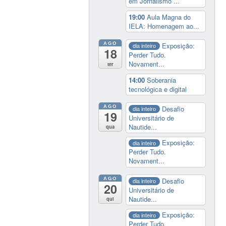
em Jornalismo ...
19:00
Aula Magna do
IELA: Homenagem ao...
AGO
Exposição:
dia inteiro
18
Perder Tudo.
Novament...
ter
14:00
Soberania
tecnológica e digital
AGO
Desafio
dia inteiro
19
Universitário de
Nautide...
qua
Exposição:
dia inteiro
Perder Tudo.
Novament...
AGO
Desafio
dia inteiro
20
Universitário de
Nautide...
qui
Exposição:
dia inteiro
Perder Tudo.