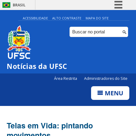
BRASIL
Simplifique!
ACESSIBILIDADE
ALTO CONTRASTE
MAPA DO SITE
Comunica BR
Participe
Acesso à informação
Legislação
Notícias da UFSC
Canais
Área Restrita
Administradores do Site
MENU
Telas em Vida: pintando
movimentos