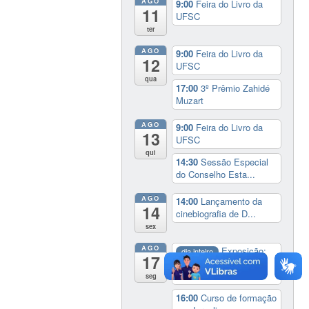
AGO
9:00
Feira do Livro da
11
UFSC
ter
AGO
9:00
Feira do Livro da
12
UFSC
qua
17:00
3º Prêmio Zahidé
Muzart
AGO
9:00
Feira do Livro da
13
UFSC
qui
14:30
Sessão Especial
do Conselho Esta...
AGO
14:00
Lançamento da
14
cinebiografia de D...
sex
AGO
Exposição:
dia inteiro
17
Perder Tudo.
Novament...
seg
16:00
Curso de formação