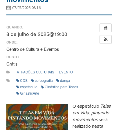
07/07/2025 08:16
QUANDO:
8 de julho de 2025@19:00
ONDE:
Centro de Cultura e Eventos
CUSTO
Grátis
ATRAÇÕES CULTURAIS
EVENTO
CDS
coreografia
dança
espetáculo
Ginástica para Todos
GinasticArte
O espetáculo
Telas
em Vida: pintando
movimentos
será
realizado nesta