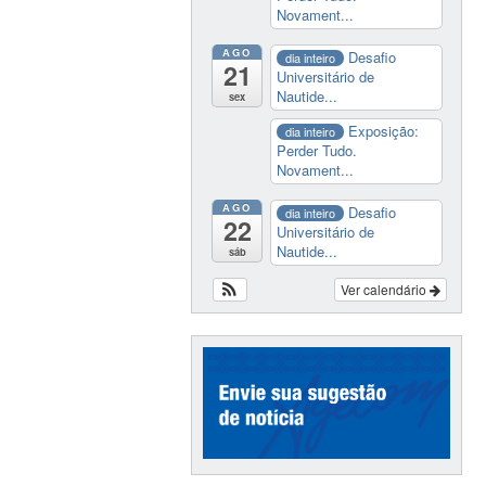
Novament...
AGO
Desafio
dia inteiro
21
Universitário de
Nautide...
sex
Exposição:
dia inteiro
Perder Tudo.
Novament...
AGO
Desafio
dia inteiro
22
Universitário de
Nautide...
sáb
Ver calendário