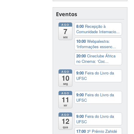
Eventos
AGO
8:00
Recepção à
7
Comunidade Internacio...
sex
10:00
Webpalestra:
‘Informações essenc...
20:00
Cineclube África
no Cinema: ‘Coc...
AGO
9:00
Feira do Livro da
10
UFSC
seg
AGO
9:00
Feira do Livro da
11
UFSC
ter
AGO
9:00
Feira do Livro da
12
UFSC
qua
17:00
3º Prêmio Zahidé