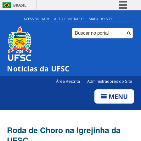
BRASIL
Simplifique!
ACESSIBILIDADE
ALTO CONTRASTE
MAPA DO SITE
Comunica BR
Participe
Acesso à informação
Legislação
Notícias da UFSC
Canais
Área Restrita
Administradores do Site
MENU
Roda de Choro na Igrejinha da
UFSC