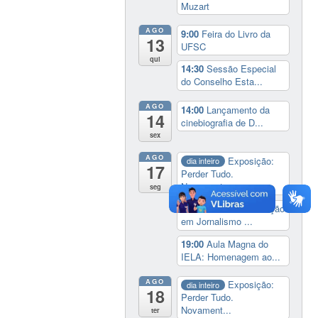
Muzart
AGO
9:00
Feira do Livro da
13
UFSC
qui
14:30
Sessão Especial
do Conselho Esta...
AGO
14:00
Lançamento da
14
cinebiografia de D...
sex
AGO
Exposição:
dia inteiro
17
Perder Tudo.
Novament...
seg
16:00
Curso de formação
em Jornalismo ...
19:00
Aula Magna do
IELA: Homenagem ao...
AGO
Exposição:
dia inteiro
18
Perder Tudo.
Novament...
ter