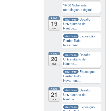
14:00
Soberania
tecnológica e digital
AGO
Desafio
dia inteiro
19
Universitário de
Nautide...
qua
Exposição:
dia inteiro
Perder Tudo.
Novament...
AGO
Desafio
dia inteiro
20
Universitário de
Nautide...
qui
Exposição:
dia inteiro
Perder Tudo.
Novament...
AGO
Desafio
dia inteiro
21
Universitário de
Nautide...
sex
Exposição:
dia inteiro