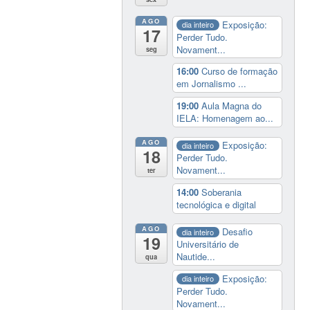
AGO
Exposição:
dia inteiro
17
Perder Tudo.
Novament...
seg
16:00
Curso de formação
em Jornalismo ...
19:00
Aula Magna do
IELA: Homenagem ao...
AGO
Exposição:
dia inteiro
18
Perder Tudo.
Novament...
ter
14:00
Soberania
tecnológica e digital
AGO
Desafio
dia inteiro
19
Universitário de
Nautide...
qua
Exposição:
dia inteiro
Perder Tudo.
Novament...