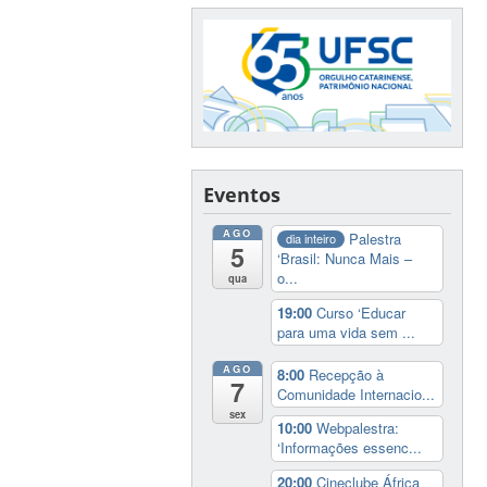
Eventos
AGO
Palestra
dia inteiro
5
‘Brasil: Nunca Mais –
o...
qua
19:00
Curso ‘Educar
para uma vida sem ...
AGO
8:00
Recepção à
7
Comunidade Internacio...
sex
10:00
Webpalestra:
‘Informações essenc...
20:00
Cineclube África