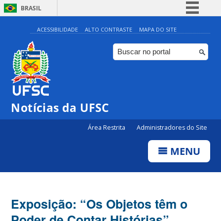
BRASIL
Simplifique!
ACESSIBILIDADE
ALTO CONTRASTE
MAPA DO SITE
Comunica BR
Participe
Acesso à informação
Legislação
Notícias da UFSC
Canais
Área Restrita
Administradores do Site
MENU
Exposição: “Os Objetos têm o
Poder de Contar Histórias”