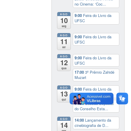
no Cinema: ‘Coc...
AGO
9:00
Feira do Livro da
10
UFSC
seg
AGO
9:00
Feira do Livro da
11
UFSC
ter
AGO
9:00
Feira do Livro da
12
UFSC
qua
17:00
3º Prêmio Zahidé
Muzart
AGO
9:00
Feira do Livro da
13
UFSC
qui
14:30
Sessão Especial
do Conselho Esta...
AGO
14:00
Lançamento da
14
cinebiografia de D...
sex