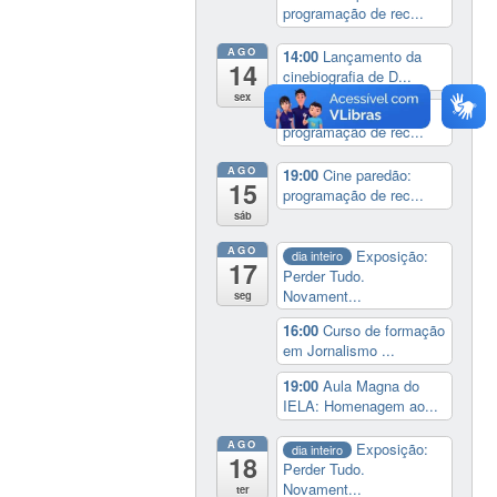
programação de rec...
AGO
14:00
Lançamento da
14
cinebiografia de D...
sex
19:00
Cine paredão:
programação de rec...
AGO
19:00
Cine paredão:
15
programação de rec...
sáb
AGO
Exposição:
dia inteiro
17
Perder Tudo.
Novament...
seg
16:00
Curso de formação
em Jornalismo ...
19:00
Aula Magna do
IELA: Homenagem ao...
AGO
Exposição:
dia inteiro
18
Perder Tudo.
Novament...
ter