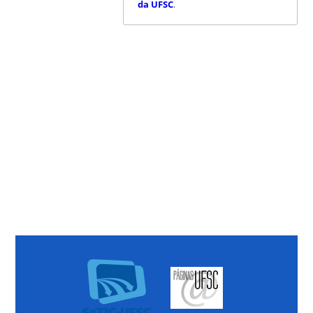
da UFSC
.