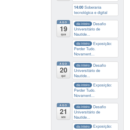
14:00
Soberania
tecnológica e digital
AGO
Desafio
dia inteiro
19
Universitário de
Nautide...
qua
Exposição:
dia inteiro
Perder Tudo.
Novament...
AGO
Desafio
dia inteiro
20
Universitário de
Nautide...
qui
Exposição:
dia inteiro
Perder Tudo.
Novament...
AGO
Desafio
dia inteiro
21
Universitário de
Nautide...
sex
Exposição:
dia inteiro