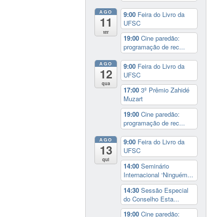
AGO
9:00
Feira do Livro da
11
UFSC
ter
19:00
Cine paredão:
programação de rec...
AGO
9:00
Feira do Livro da
12
UFSC
qua
17:00
3º Prêmio Zahidé
Muzart
19:00
Cine paredão:
programação de rec...
AGO
9:00
Feira do Livro da
13
UFSC
qui
14:00
Seminário
Internacional ‘Ninguém...
14:30
Sessão Especial
do Conselho Esta...
19:00
Cine paredão: