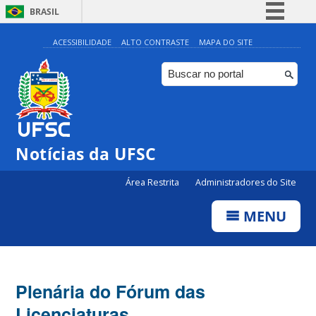
BRASIL
Simplifique!
ACESSIBILIDADE
ALTO CONTRASTE
MAPA DO SITE
Comunica BR
Participe
Acesso à informação
Legislação
Notícias da UFSC
Canais
Área Restrita
Administradores do Site
MENU
Plenária do Fórum das
Licenciaturas