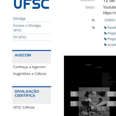
12 de
Youtube
ONDE:
https:/
Divulga
CURSO
Assine o Divulga
Pasol
UFSC
Progr
TV UFSC
Progr
youtu
AGECOM
Conheça a Agecom
Sugestões e Críticas
DIVULGAÇÃO
CIENTÍFICA
UFSC Ciência