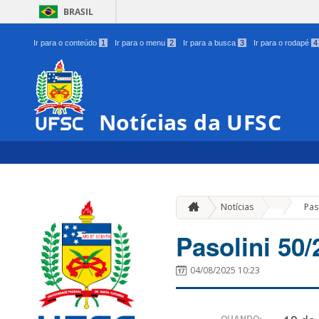
BRASIL
Ir para o conteúdo
1
Ir para o menu
2
Ir para a busca
3
Ir para o rodapé
4
Notícias da UFSC
»
Notícias
Pas
Pasolini 50/
04/08/2025 10:23
QUANDO: