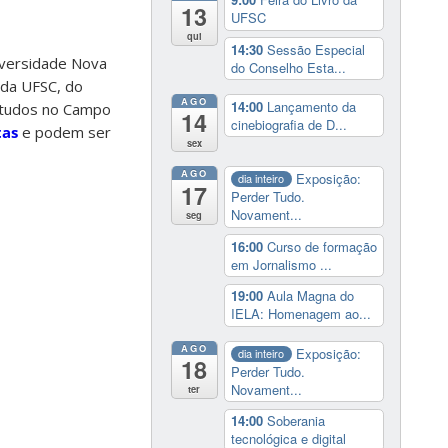
13
UFSC
qui
14:30
Sessão Especial
iversidade Nova
do Conselho Esta...
 da UFSC, do
AGO
14:00
Lançamento da
studos no Campo
14
cinebiografia de D...
tas
e podem ser
sex
AGO
Exposição:
dia inteiro
17
Perder Tudo.
Novament...
seg
16:00
Curso de formação
em Jornalismo ...
19:00
Aula Magna do
IELA: Homenagem ao...
AGO
Exposição:
dia inteiro
18
Perder Tudo.
Novament...
ter
14:00
Soberania
tecnológica e digital