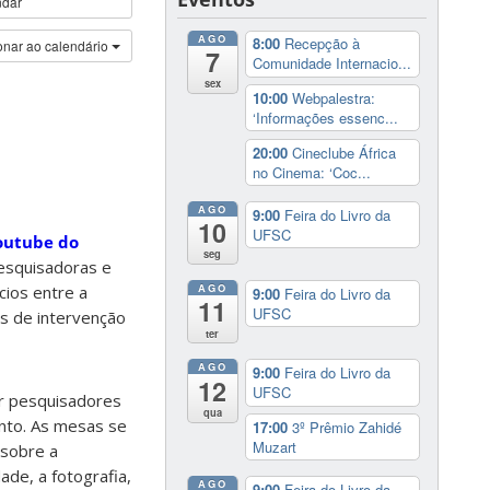
ndar
AGO
8:00
Recepção à
onar ao calendário
7
Comunidade Internacio...
sex
10:00
Webpalestra:
‘Informações essenc...
20:00
Cineclube África
no Cinema: ‘Coc...
AGO
9:00
Feira do Livro da
10
UFSC
outube do
seg
esquisadoras e
AGO
cios entre a
9:00
Feira do Livro da
11
UFSC
mas de intervenção
ter
AGO
9:00
Feira do Livro da
12
UFSC
r pesquisadores
qua
ento. As mesas se
17:00
3º Prêmio Zahidé
Muzart
 sobre a
ade, a fotografia,
AGO
9:00
Feira do Livro da