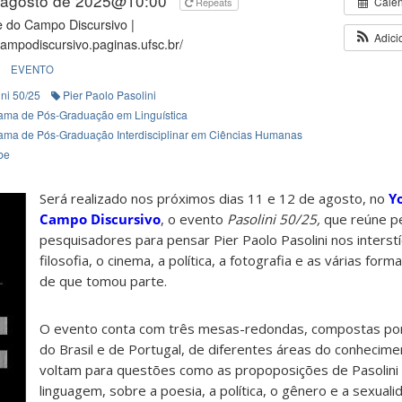
 agosto de 2025@10:00
Cale
Repeats
 do Campo Discursivo |
Adici
/campodiscursivo.paginas.ufsc.br/
EVENTO
ini 50/25
Pier Paolo Pasolini
ama de Pós-Graduação em Linguística
ama de Pós-Graduação Interdisciplinar em Ciências Humanas
be
Será realizado nos próximos dias 11 e 12 de agosto, no
Y
Campo Discursivo
, o evento
Pasolini 50/25,
que reúne p
pesquisadores para pensar Pier Paolo Pasolini nos interstí
filosofia, o cinema, a política, a fotografia e as várias for
de que tomou parte.
O evento conta com três mesas-redondas, compostas po
do Brasil e de Portugal, de diferentes áreas do conhecim
voltam para questões como as propoposições de Pasolini
linguagem, sobre a poesia, a política, o gênero e a sexualid