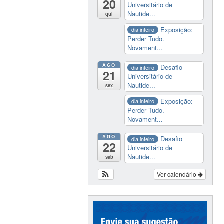
20
Universitário de
Nautide...
qui
Exposição:
dia inteiro
Perder Tudo.
Novament...
AGO
Desafio
dia inteiro
21
Universitário de
Nautide...
sex
Exposição:
dia inteiro
Perder Tudo.
Novament...
AGO
Desafio
dia inteiro
22
Universitário de
Nautide...
sáb
Ver calendário