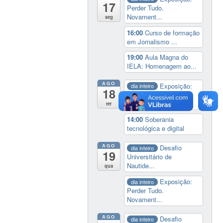
17
Perder Tudo.
Novament...
seg
16:00
Curso de formação
em Jornalismo ...
19:00
Aula Magna do
IELA: Homenagem ao...
AGO
Exposição:
dia inteiro
18
Perder Tudo.
Novament...
ter
14:00
Soberania
tecnológica e digital
AGO
Desafio
dia inteiro
19
Universitário de
Nautide...
qua
Exposição:
dia inteiro
Perder Tudo.
Novament...
AGO
Desafio
dia inteiro