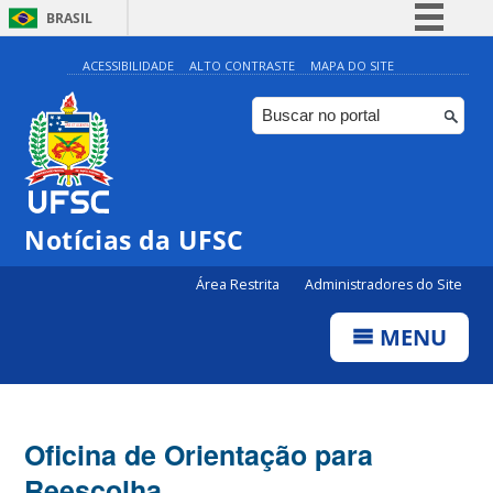
BRASIL
Simplifique!
ACESSIBILIDADE
ALTO CONTRASTE
MAPA DO SITE
Comunica BR
Participe
Acesso à informação
Legislação
Notícias da UFSC
Canais
Área Restrita
Administradores do Site
MENU
Oficina de Orientação para
Reescolha