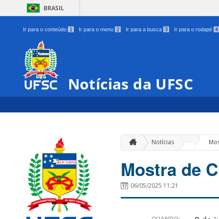
BRASIL
Ir para o conteúdo
1
Ir para o menu
2
Ir para a busca
3
Ir para o rodapé
4
Notícias da UFSC
»
Notícias
Mos
Mostra de C
06/05/2025 11:21
QUANDO: