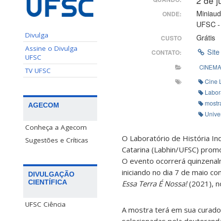
2 de 
Miniaud
ONDE:
UFSC -
Divulga
Grátis
CUSTO
Assine o Divulga
Site
CONTATO:
UFSC
CINEM
TV UFSC
Cine 
Labora
mostr
AGECOM
Unive
Conheça a Agecom
O Laboratório de História In
Sugestões e Críticas
Catarina (Labhin/UFSC) promo
O evento ocorrerá quinzenalm
iniciando no dia 7 de maio 
DIVULGAÇÃO
CIENTÍFICA
Essa Terra É Nossa!
(2021), n
UFSC Ciência
A mostra terá em sua curado