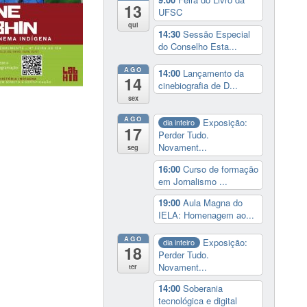
13
UFSC
qui
14:30
Sessão Especial
do Conselho Esta...
AGO
14:00
Lançamento da
14
cinebiografia de D...
sex
AGO
Exposição:
dia inteiro
17
Perder Tudo.
Novament...
seg
16:00
Curso de formação
em Jornalismo ...
19:00
Aula Magna do
IELA: Homenagem ao...
AGO
Exposição:
dia inteiro
18
Perder Tudo.
Novament...
ter
14:00
Soberania
tecnológica e digital