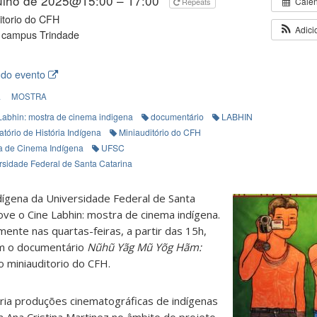
julho de 2025@15:00 – 17:00
Cale
Repeats
itorio do CFH
Adici
 campus Trindade
 do evento
A
MOSTRA
Labhin: mostra de cinema indigena
documentário
LABHIN
tório de História Indígena
Miniauditório do CFH
a de Cinema Indígena
UFSC
rsidade Federal de Santa Catarina
dígena da Universidade Federal de Santa
ve o Cine Labhin: mostra de cinema indígena.
ente nas quartas-feiras, a partir das 15h,
com o documentário
Nũhũ Yãg Mũ Yõg Hãm:
o miniauditorio do CFH.
ria produções cinematográficas de indígenas