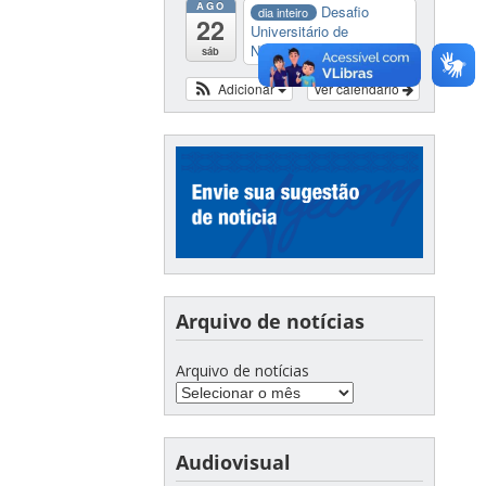
AGO
Desafio
dia inteiro
22
Universitário de
Nautide...
sáb
Adicionar
Ver calendário
Arquivo de notícias
Arquivo de notícias
Audiovisual