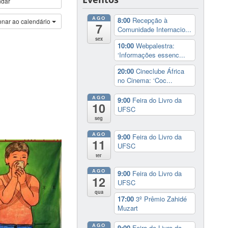
ndar
AGO
8:00
Recepção à
onar ao calendário
7
Comunidade Internacio...
sex
10:00
Webpalestra:
‘Informações essenc...
20:00
Cineclube África
no Cinema: ‘Coc...
AGO
9:00
Feira do Livro da
10
UFSC
seg
AGO
9:00
Feira do Livro da
11
UFSC
ter
AGO
9:00
Feira do Livro da
12
UFSC
qua
17:00
3º Prêmio Zahidé
Muzart
AGO
9:00
Feira do Livro da