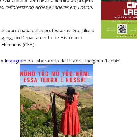
 Ana Cristina Martinez no âmbito do projeto
is: reflorestando Ações e Saberes em Ensino,
é coordenada pelas professoras Dra. Juliana
ingang, do Departamento de História no
as Humanas (CFH).
 do
Instagram
do Laboratório de História Indígena (Labhin).