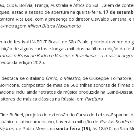
au, Cuba, Bolívia, França, Austrália e África do Sul –, além de co
ques, estão a sessão de abertura na quarta-feira,
17 de setemb
cantora Rita Lee, com a presença do diretor Oswaldo Santana, e
nga-metragem
Milton Bituca Nascimento
.
ria do festival IN-EDIT Brasil, de São Paulo, principal evento do 
ição de alguns curtas e longas exibidos na última edição do fest
mbas: o Brasil de Baden e Vinicius e Brasiliana – o musical negr
cedor da edição 2025.
 destaca-se o italiano
Ennio, o Maestro,
de Giuseppe Tornatore, 
Morricone, compositor de mais de 500 trilhas sonoras de filmes c
cional inclui ainda retratos da música produzida na Guiné-Bissau,
itores de música clássica na Rússia, em
Partitura
.
 Cine Buñuel, projeto de extensão do Curso de Letras-Espanhol 
ispânico e latino-americano, haverá a exibição de
Por los Senderos
Pájaros
, de Pablo Mensi, na
sexta-feira (19)
, às 18h30, na Sala M