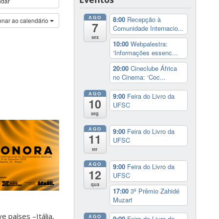
ndar
AGO
8:00
Recepção à
onar ao calendário
7
Comunidade Internacio...
sex
10:00
Webpalestra:
‘Informações essenc...
20:00
Cineclube África
no Cinema: ‘Coc...
AGO
9:00
Feira do Livro da
10
UFSC
seg
AGO
9:00
Feira do Livro da
11
UFSC
ter
AGO
9:00
Feira do Livro da
12
UFSC
qua
17:00
3º Prêmio Zahidé
Muzart
 países –Itália,
AGO
9:00
Feira do Livro da