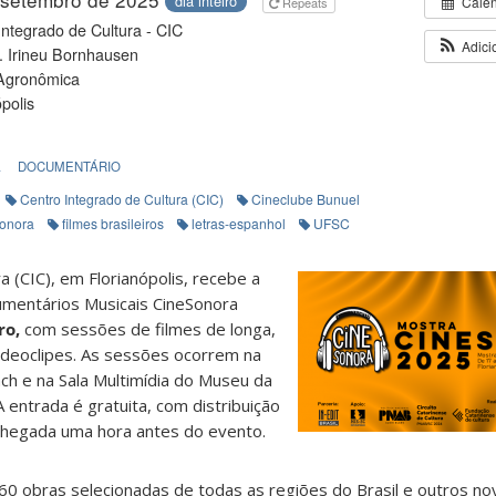
dia inteiro
Cale
Repeats
Integrado de Cultura - CIC
Adici
. Irineu Bornhausen
 Agronômica
polis
A
DOCUMENTÁRIO
Centro Integrado de Cultura (CIC)
Cineclube Bunuel
onora
filmes brasileiros
letras-espanhol
UFSC
a (CIC), em Florianópolis, recebe a
umentários Musicais CineSonora
ro,
com sessões de filmes de longa,
deoclipes. As sessões ocorrem na
ach e na Sala Multimídia do Museu da
entrada é gratuita, com distribuição
chegada uma hora antes do evento.
 obras selecionadas de todas as regiões do Brasil e outros nove