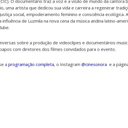
(CIC). O documentário traz a voz e a visão de mundo da cantora b
o, uma artista que dedicou sua vida e carreira a regenerar tradi
tiça social, empoderamento feminino e consciência ecológica. A
influência de Luzmila na nova cena da música andina latino-amer
lube.
conversas sobre a produção de videoclipes e documentários musi
-papos com diretores dos filmes convidados para o evento.
se a
programação completa
, o Instagram
@cinesonora
e a pági