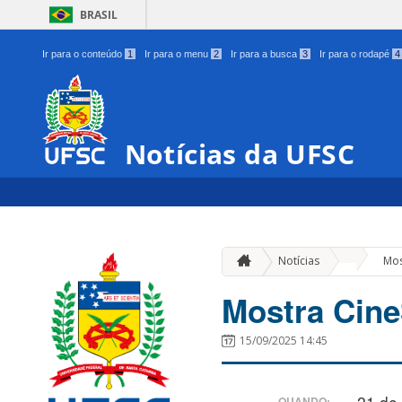
BRASIL
Ir para o conteúdo
1
Ir para o menu
2
Ir para a busca
3
Ir para o rodapé
4
Notícias da UFSC
»
Notícias
Mos
Mostra Cin
15/09/2025 14:45
21 de
QUANDO: