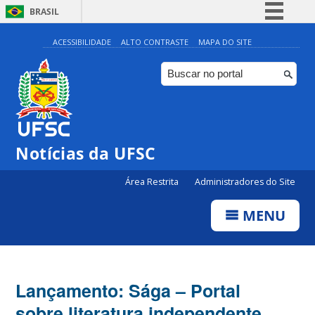
BRASIL
Simplifique!
ACESSIBILIDADE
ALTO CONTRASTE
MAPA DO SITE
Comunica BR
Participe
Acesso à informação
Legislação
Notícias da UFSC
Canais
Área Restrita
Administradores do Site
MENU
Lançamento: Sága – Portal
sobre literatura independente