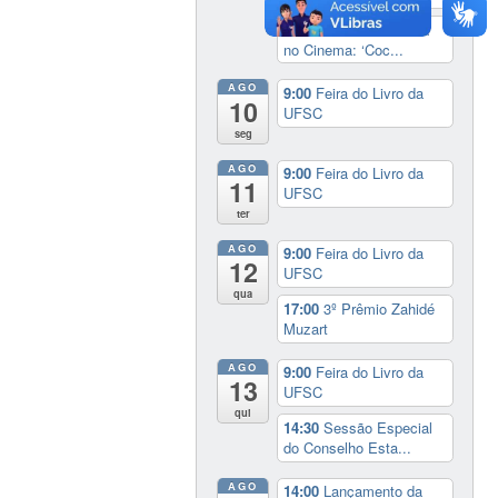
20:00
Cineclube África
no Cinema: ‘Coc...
AGO
9:00
Feira do Livro da
10
UFSC
seg
AGO
9:00
Feira do Livro da
11
UFSC
ter
AGO
9:00
Feira do Livro da
12
UFSC
qua
17:00
3º Prêmio Zahidé
Muzart
AGO
9:00
Feira do Livro da
13
UFSC
qui
14:30
Sessão Especial
do Conselho Esta...
AGO
14:00
Lançamento da