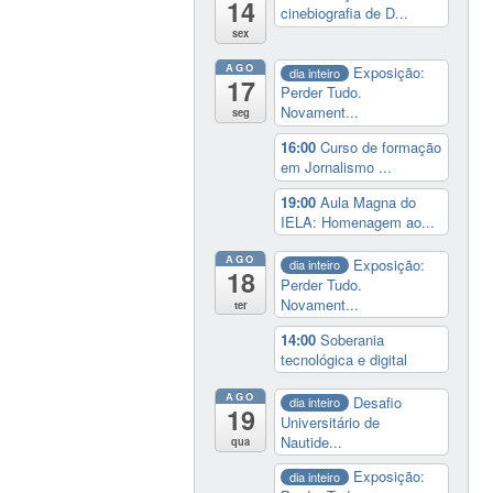
14
cinebiografia de D...
sex
AGO
Exposição:
dia inteiro
17
Perder Tudo.
Novament...
seg
16:00
Curso de formação
em Jornalismo ...
19:00
Aula Magna do
IELA: Homenagem ao...
AGO
Exposição:
dia inteiro
18
Perder Tudo.
Novament...
ter
14:00
Soberania
tecnológica e digital
AGO
Desafio
dia inteiro
19
Universitário de
Nautide...
qua
Exposição:
dia inteiro