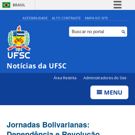
BRASIL
Simplifique!
ACESSIBILIDADE
ALTO CONTRASTE
MAPA DO SITE
Comunica BR
Participe
Acesso à informação
Legislação
Notícias da UFSC
Canais
Área Restrita
Administradores do Site
MENU
Jornadas Bolivarianas:
Dependência e Revolução