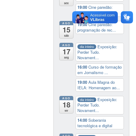
sex
19:00
Cine paredão:
programação de rec...
AGO
19:00
Cine paredão:
15
programação de rec...
sáb
AGO
Exposição:
dia inteiro
17
Perder Tudo.
Novament...
seg
16:00
Curso de formação
em Jornalismo ...
19:00
Aula Magna do
IELA: Homenagem ao...
AGO
Exposição:
dia inteiro
18
Perder Tudo.
Novament...
ter
14:00
Soberania
tecnológica e digital
AGO