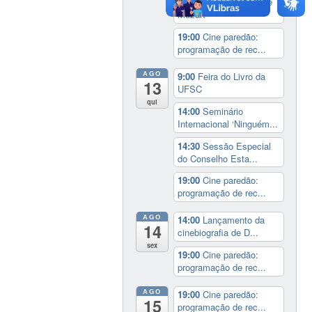
17:00
3º Prêmio Zahidé
Muzart
19:00
Cine paredão:
programação de rec...
AGO
9:00
Feira do Livro da
13
UFSC
qui
14:00
Seminário
Internacional ‘Ninguém...
14:30
Sessão Especial
do Conselho Esta...
19:00
Cine paredão:
programação de rec...
AGO
14:00
Lançamento da
14
cinebiografia de D...
sex
19:00
Cine paredão:
programação de rec...
AGO
19:00
Cine paredão:
15
programação de rec...