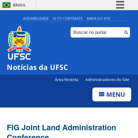
BRASIL
Simplifique!
ACESSIBILIDADE
ALTO CONTRASTE
MAPA DO SITE
Comunica BR
Participe
Acesso à informação
Legislação
Notícias da UFSC
Canais
Área Restrita
Administradores do Site
MENU
FIG Joint Land Administration
Conference