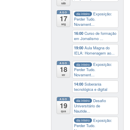
sáb
AGO
Exposição:
dia inteiro
17
Perder Tudo.
Novament...
seg
16:00
Curso de formação
em Jornalismo ...
19:00
Aula Magna do
IELA: Homenagem ao...
AGO
Exposição:
dia inteiro
18
Perder Tudo.
Novament...
ter
14:00
Soberania
tecnológica e digital
AGO
Desafio
dia inteiro
19
Universitário de
Nautide...
qua
Exposição:
dia inteiro
Perder Tudo.