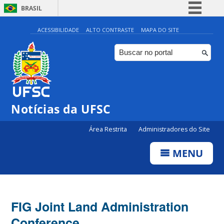
BRASIL
Simplifique!
ACESSIBILIDADE
ALTO CONTRASTE
MAPA DO SITE
Comunica BR
Participe
Acesso à informação
Legislação
Notícias da UFSC
Canais
Área Restrita
Administradores do Site
MENU
FIG Joint Land Administration
Conference