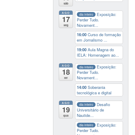
sáb
AGO
Exposição:
dia inteiro
17
Perder Tudo.
Novament...
seg
16:00
Curso de formação
em Jornalismo ...
19:00
Aula Magna do
IELA: Homenagem ao...
AGO
Exposição:
dia inteiro
18
Perder Tudo.
Novament...
ter
14:00
Soberania
tecnológica e digital
AGO
Desafio
dia inteiro
19
Universitário de
Nautide...
qua
Exposição:
dia inteiro
Perder Tudo.