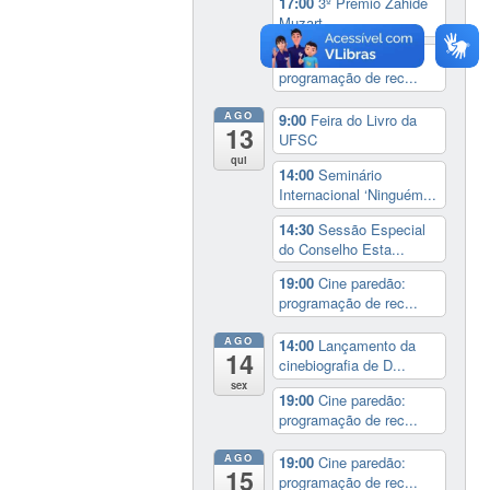
17:00
3º Prêmio Zahidé
Muzart
19:00
Cine paredão:
programação de rec...
AGO
9:00
Feira do Livro da
13
UFSC
qui
14:00
Seminário
Internacional ‘Ninguém...
14:30
Sessão Especial
do Conselho Esta...
19:00
Cine paredão:
programação de rec...
AGO
14:00
Lançamento da
14
cinebiografia de D...
sex
19:00
Cine paredão:
programação de rec...
AGO
19:00
Cine paredão:
15
programação de rec...