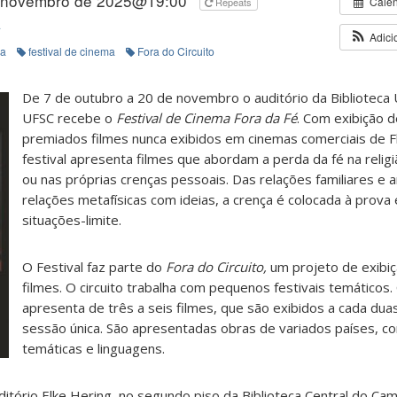
 novembro de 2025@19:00
Cale
Repeats
A
Adici
ma
festival de cinema
Fora do Circuito
De 7 de outubro a 20 de novembro o auditório da Biblioteca U
UFSC recebe o
Festival de Cinema Fora da Fé
. Com exibição 
premiados filmes nunca exibidos em cinemas comerciais de Fl
festival apresenta filmes que abordam a perda da fé na relig
ou nas próprias crenças pessoais. Das relações familiares e
relações metafísicas com ideias, a crença é colocada à prova
situações-limite.
O Festival faz parte do
Fora do Circuito,
um projeto de exibiç
filmes. O circuito trabalha com pequenos festivais temáticos. 
apresenta de três a seis filmes, que são exibidos a cada du
sessão única. São apresentadas obras de variados países, c
temáticas e linguagens.
ditório Elke Hering, no segundo piso da Biblioteca Central do C