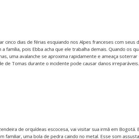
 cinco dias de férias esquiando nos Alpes franceses com seus d
a família, pois Ebba acha que ele trabalha demais. Quando os q
as, uma avalanche se aproxima rapidamente e ameaça soterrar 
tude de Tomas durante o incidente pode causar danos irreparáveis.
zendeira de orquídeas escocesa, vai visitar sua irmã em Bogotá
om familiar, uma bola de pedra caindo no metal. Esse som assust