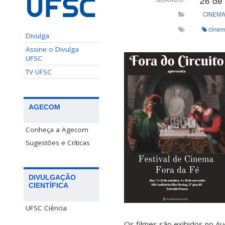
26 de
CINEM
cine
Divulga
Assine o Divulga
UFSC
TV UFSC
AGECOM
Conheça a Agecom
Sugestões e Críticas
DIVULGAÇÃO
CIENTÍFICA
UFSC Ciência
Os filmes são exibidos no Au