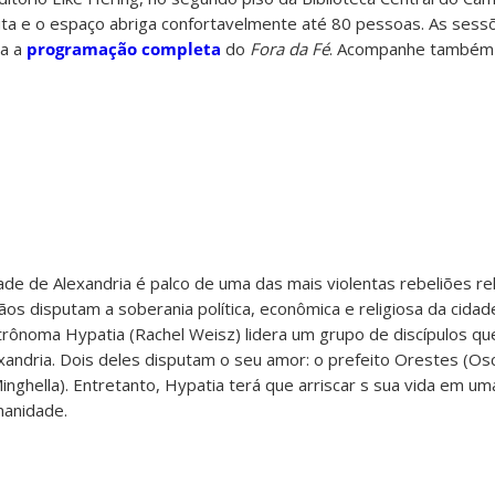
ita e o espaço abriga confortavelmente até 80 pessoas. As sess
ra a
programação completa
do
Fora da Fé
. Acompanhe també
de de Alexandria é palco de uma das mais violentas rebeliões re
stãos disputam a soberania política, econômica e religiosa da cidad
astrônoma Hypatia (Rachel Weisz) lidera um grupo de discípulos qu
exandria. Dois deles disputam o seu amor: o prefeito Orestes (Osc
ghella). Entretanto, Hypatia terá que arriscar s sua vida em uma
manidade.