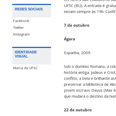
UFSC (BU). A entrada é gratu
REDES SOCIAIS
iniciam sempre às 19h. Confi
Facebook
7 de outubro
Twitter
Instagram
Ágora
Espanha, 2009
IDENTIDADE
VISUAL
Sob o domínio Romano, a cida
Marca da UFSC
história antiga. Judeus e Cri
conflito, a bela e brilhante 
preservar a biblioteca de Al
jovem escravo Davus (Max Min
que mudará o destino da hu
22 de outubro