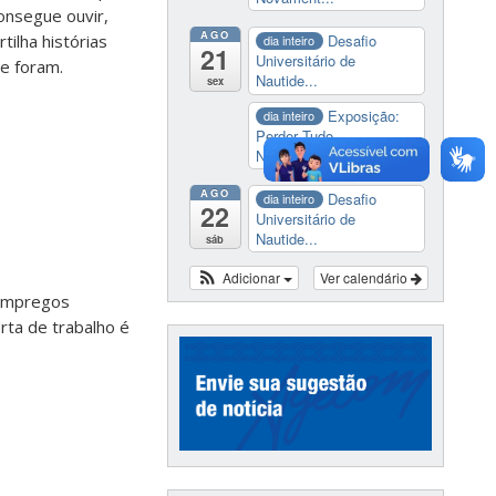
onsegue ouvir,
AGO
ilha histórias
Desafio
dia inteiro
21
Universitário de
e foram.
Nautide...
sex
Exposição:
dia inteiro
Perder Tudo.
Novament...
AGO
Desafio
dia inteiro
22
Universitário de
Nautide...
sáb
Adicionar
Ver calendário
 empregos
erta de trabalho é