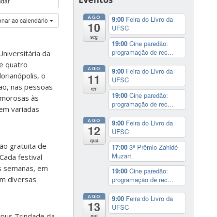
ndar
AGO
9:00
Feira do Livro da
onar ao calendário
10
UFSC
seg
19:00
Cine paredão:
programação de rec...
niversitária da
de quatro
AGO
9:00
Feira do Livro da
orianópolis, o
11
UFSC
ião, nas pessoas
ter
19:00
Cine paredão:
 amorosas às
programação de rec...
 em variadas
AGO
9:00
Feira do Livro da
12
UFSC
qua
ão gratuita de
17:00
3º Prêmio Zahidé
Muzart
Cada festival
as semanas, em
19:00
Cine paredão:
om diversas
programação de rec...
AGO
9:00
Feira do Livro da
13
UFSC
ampus Trindade da
qui