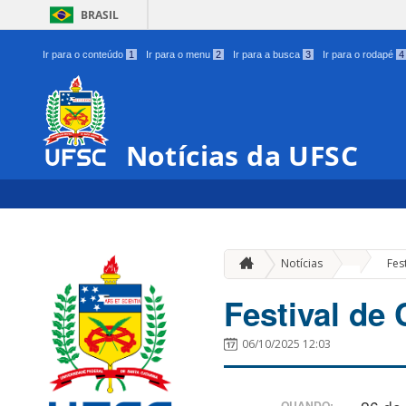
BRASIL
Ir para o conteúdo
1
Ir para o menu
2
Ir para a busca
3
Ir para o rodapé
4
Notícias da UFSC
»
Notícias
Fes
Festival de
06/10/2025 12:03
QUANDO: