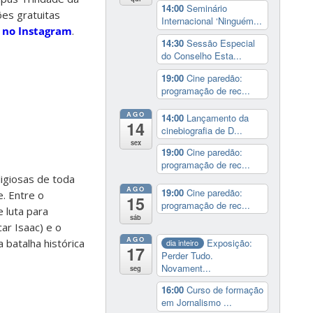
14:00
Seminário
ões gratuitas
Internacional ‘Ninguém...
m
no Instagram
.
14:30
Sessão Especial
do Conselho Esta...
19:00
Cine paredão:
programação de rec...
AGO
14:00
Lançamento da
14
cinebiografia de D...
sex
19:00
Cine paredão:
programação de rec...
ligiosas de toda
AGO
19:00
Cine paredão:
e. Entre o
15
programação de rec...
e luta para
sáb
ar Isaac) e o
AGO
 batalha histórica
Exposição:
dia inteiro
17
Perder Tudo.
Novament...
seg
16:00
Curso de formação
em Jornalismo ...