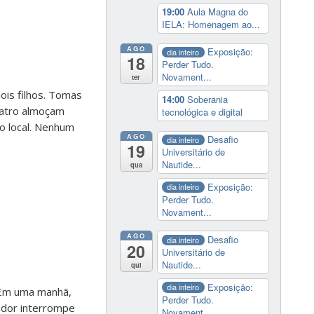
19:00
Aula Magna do
IELA: Homenagem ao...
AGO
Exposição:
dia inteiro
18
Perder Tudo.
Novament...
ter
ois filhos. Tomas
14:00
Soberania
uatro almoçam
tecnológica e digital
o local. Nenhum
AGO
Desafio
dia inteiro
19
Universitário de
Nautide...
qua
Exposição:
dia inteiro
Perder Tudo.
Novament...
AGO
Desafio
dia inteiro
20
Universitário de
Nautide...
qui
Exposição:
dia inteiro
. Em uma manhã,
Perder Tudo.
ador interrompe
Novament...