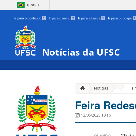
BRASIL
Ir para o conteúdo
1
Ir para o menu
2
Ir para a busca
3
Ir para o rodapé
4
Notícias da UFSC
»
Notícias
Fei
Feira Redes
12/06/2025 10:16
29 de
QUANDO: