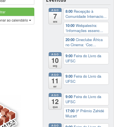
ndar
AGO
8:00
Recepção à
trar
7
Comunidade Internacio...
onar ao calendário
sex
10:00
Webpalestra:
‘Informações essenc...
20:00
Cineclube África
no Cinema: ‘Coc...
AGO
9:00
Feira do Livro da
10
UFSC
seg
AGO
9:00
Feira do Livro da
11
UFSC
ter
AGO
9:00
Feira do Livro da
12
UFSC
qua
17:00
3º Prêmio Zahidé
Muzart
AGO
9:00
Feira do Livro da