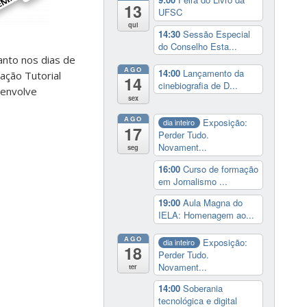
13
UFSC
qui
14:30
Sessão Especial
do Conselho Esta...
nto nos dias de
AGO
14:00
Lançamento da
ação Tutorial
14
cinebiografia de D...
senvolve
sex
AGO
Exposição:
dia inteiro
17
Perder Tudo.
Novament...
seg
16:00
Curso de formação
em Jornalismo ...
19:00
Aula Magna do
IELA: Homenagem ao...
AGO
Exposição:
dia inteiro
18
Perder Tudo.
Novament...
ter
14:00
Soberania
tecnológica e digital