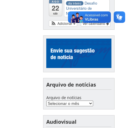
AGO
Desafio
dia inteiro
22
Universitário de
Nautide...
sáb
Adicionar
Ver calendário
Arquivo de notícias
Arquivo de notícias
Audiovisual