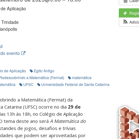
Cale
 de Aplicação
Regis
 Trindade
Adici
ianópolis
il
 do evento
io de Aplicação
Egito Antigo
 Redescobrindo a Matemática (Fermat)
matemática
atemática
UFSC
Universidade Federal de Santa Catarina
cobrindo a Matemática (Fermat) da
a Catarina (UFSC) ocorre no dia
29 de
as 13h às 18h, no Colégio de Aplicação
. O tema deste ano será
A Matemática do
tandes de jogos, desafios e trívias
vidades que podem ser aproveitadas por