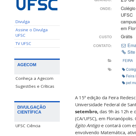
Colégio
ONDE:
UFSC
campus
Divulga
em Flor
Assine o Divulga
UFSC
Grátis
CUSTO
TV UFSC
Ema
CONTATO:
Site
FEIRA
AGECOM
Colég
Feira
Conheça a Agecom
pet m
Sugestões e Críticas
A 15ª edição da Feira Redes
Universidade Federal de Sant
DIVULGAÇÃO
setembro,
das 9h às 12h e d
CIENTÍFICA
(CA/UFSC), em Florianópolis
Egito Antigo
e contará com es
UFSC Ciência
envolvendo Matemática, ati