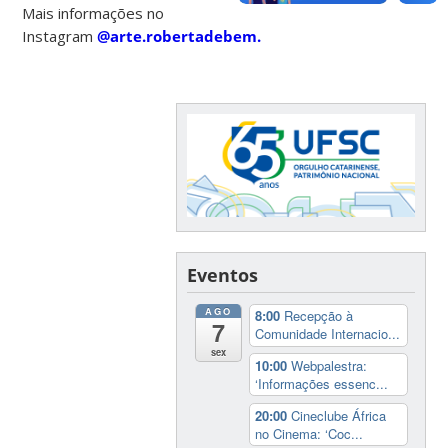
Mais informações no
Instagram
@arte.robertadebem.
Eventos
AGO
8:00
Recepção à
7
Comunidade Internacio...
sex
10:00
Webpalestra:
‘Informações essenc...
20:00
Cineclube África
no Cinema: ‘Coc...