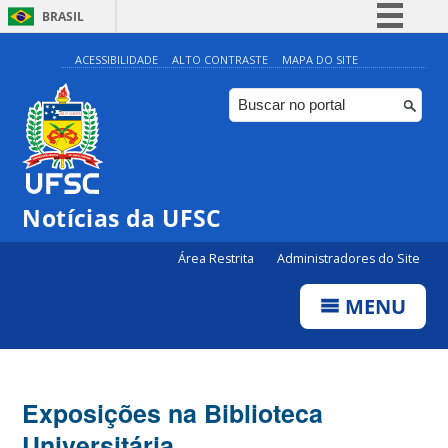
BRASIL
Simplifique!
ACESSIBILIDADE
ALTO CONTRASTE
MAPA DO SITE
Comunica BR
Participe
Acesso à informação
Legislação
Notícias da UFSC
Canais
Área Restrita
Administradores do Site
MENU
Exposições na Biblioteca
Universitária