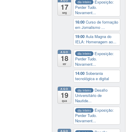
AGO
Exposição:
dia inteiro
17
Perder Tudo.
Novament...
seg
16:00
Curso de formação
em Jornalismo ...
19:00
Aula Magna do
IELA: Homenagem ao...
AGO
Exposição:
dia inteiro
18
Perder Tudo.
Novament...
ter
14:00
Soberania
tecnológica e digital
AGO
Desafio
dia inteiro
19
Universitário de
Nautide...
qua
Exposição:
dia inteiro
Perder Tudo.
Novament...
AGO