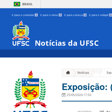
BRASIL
Ir para o conteúdo
1
Ir para o menu
2
Ir para a busca
3
Ir para o rodapé
4
Notícias da UFSC
»
Notícias
Exp
Exposição: (
25/05/2026 17:50
25 de
QUANDO: