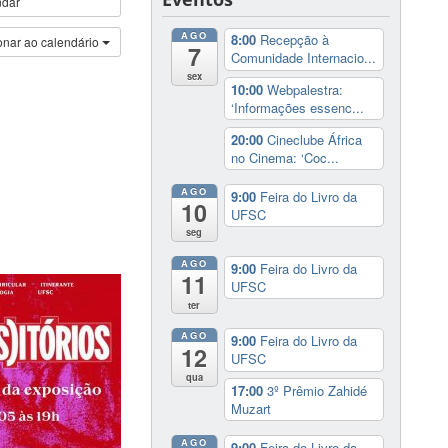
ndar
AGO
8:00
Recepção à
onar ao calendário
7
Comunidade Internacio...
sex
10:00
Webpalestra:
‘Informações essenc...
20:00
Cineclube África
no Cinema: ‘Coc...
AGO
9:00
Feira do Livro da
10
UFSC
seg
AGO
9:00
Feira do Livro da
11
UFSC
ter
AGO
9:00
Feira do Livro da
12
UFSC
qua
17:00
3º Prêmio Zahidé
Muzart
AGO
9:00
Feira do Livro da