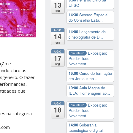
13
UFSC
qui
14:30
Sessão Especial
do Conselho Esta...
AGO
14:00
Lançamento da
14
cinebiografia de D...
sex
AGO
Exposição:
dia inteiro
17
Perder Tudo.
ação e
Novament...
seg
ando claro as
16:00
Curso de formação
sgênero. O fazer
em Jornalismo ...
performances,
19:00
Aula Magna do
entidades que
IELA: Homenagem ao...
AGO
Exposição:
dia inteiro
18
Perder Tudo.
es na categoria
Novament...
ter
14:00
Soberania
l.com
tecnológica e digital