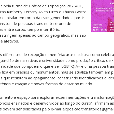
da pela turma de Prática de Exposição 2026/01,
ras Kimberly Terrany Alves Pires e Thainá Castro
espiralar em torno da transgeneridade a partir
nsitos de pessoas trans no território de
es entre corpo, tempo e território.
estringem apenas ao campo geográfico, mas são
e afetivos.
 diferentes de recepção e memória: arte e cultura como celebr
ardião de narrativas e universidade como produção crítica, deix
rialidade que compõem o que é ser LGBTQIA+ e uma pessoa tran
se fixa em prédios ou monumentos, mas se atualiza também em 
is que resistem ao apagamento, construindo identificações e id
istência e criação de novas formas de estar no mundo.
momento e espaço para explorar experimentações e transformaçõ
óricos ensinados e desenvolvidos ao longo do curso”, afirmam as
s devem ser solicitadas pelo e-mail exposicao.transitorios@gmai