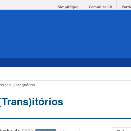
Simplifique!
Comunica BR
Parti
osição: (Trans)itórios
Trans)itórios
 junho de 2026