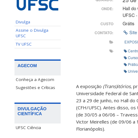
Hall do
ONDE:
UFSC -
Divulga
Grátis
CUSTO
Assine o Divulga
Site
CONTATO:
UFSC
EXPOS
TV UFSC
Centr
Curso
Práti
AGECOM
Unive
Conheça a Agecom
A exposição
(Trans)itórios
, p
Sugestões e Críticas
Universidade Federal de Sant
23 a 29 de junho, no Hall do
(CFH/UFSC). Antes disso, os 
DIVULGAÇÃO
CIENTÍFICA
(de 30/05 a 06/06 – Travessa 
Victor Meirelles (de 09/06 a 
UFSC Ciência
Florianópolis).