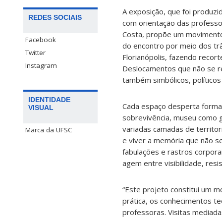
A exposição, que foi produzi
REDES SOCIAIS
com orientação das professo
Costa, propõe um movimento 
Facebook
do encontro por meio dos trâ
Twitter
Florianópolis, fazendo recort
Instagram
Deslocamentos que não se r
também simbólicos, políticos 
IDENTIDADE
Cada espaço desperta formas
VISUAL
sobrevivência, museu como gu
variadas camadas de territo
Marca da UFSC
e viver a memória que não 
fabulações e rastros corpora
agem entre visibilidade, res
“Este projeto constitui um 
prática, os conhecimentos te
professoras. Visitas mediada