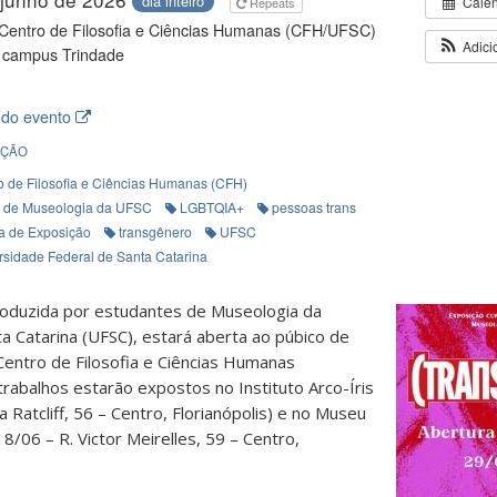
dia inteiro
Cale
Repeats
 Centro de Filosofia e Ciências Humanas (CFH/UFSC)
Adici
 campus Trindade
 do evento
IÇÃO
o de Filosofia e Ciências Humanas (CFH)
 de Museologia da UFSC
LGBTQIA+
pessoas trans
ca de Exposição
transgênero
UFSC
rsidade Federal de Santa Catarina
roduzida por estudantes de Museologia da
a Catarina (UFSC), estará aberta ao púbico de
 Centro de Filosofia e Ciências Humanas
trabalhos estarão expostos no Instituto Arco-Íris
Ratcliff, 56 – Centro, Florianópolis) e no
Museu
18/06 – R. Victor Meirelles, 59 – Centro,