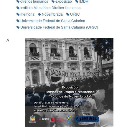
direitos humanos
exposição
IMDH
Instituto Memória e Direitos Humanos
memória
Novembrada
UFSC
Universidade Federal de Santa Catarina
Universidade Federal de Santa Catarina (UFSC)
A