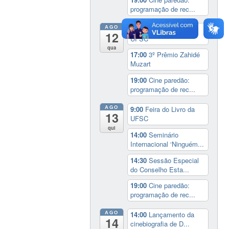
programação de rec...
AGO
9:00
Feira do Livro da
12
UFSC
qua
17:00
3º Prêmio Zahidé
Muzart
19:00
Cine paredão:
programação de rec...
AGO
9:00
Feira do Livro da
13
UFSC
qui
14:00
Seminário
Internacional ‘Ninguém...
14:30
Sessão Especial
do Conselho Esta...
19:00
Cine paredão:
programação de rec...
AGO
14:00
Lançamento da
14
cinebiografia de D...