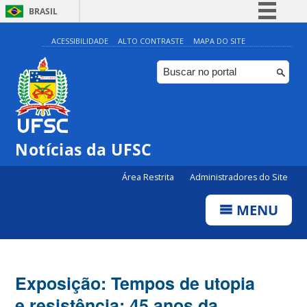
BRASIL
Simplifique!
ACESSIBILIDADE
ALTO CONTRASTE
MAPA DO SITE
Comunica BR
Participe
Acesso à informação
Legislação
Notícias da UFSC
Canais
Área Restrita
Administradores do Site
MENU
Exposição: Tempos de utopia
e resistência: 45 anos da