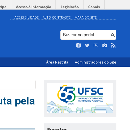
cipe
Acesso à informação
Legislação
Canais
ACESSIBILIDADE
ALTO CONTRASTE
MAPA DO SITE
Área Restrita
Administradores do Site
uta pela
Eventos