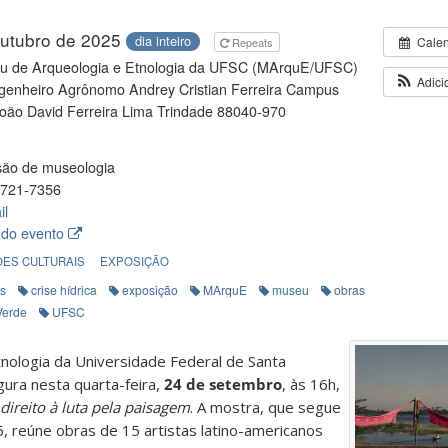
outubro de 2025
dia inteiro
Cale
Repeats
u de Arqueologia e Etnologia da UFSC (MArquE/UFSC)
Adici
enheiro Agrônomo Andrey Cristian Ferreira Campus
João David Ferreira Lima Trindade 88040-970
são de museologia
721-7356
il
 do evento
ES CULTURAIS
EXPOSIÇÃO
as
crise hídrica
exposição
MArquE
museu
obras
Verde
UFSC
nologia da Universidade Federal de Santa
gura nesta quarta-feira,
24 de setembro
, às 16h,
 direito à luta pela paisagem
. A mostra, que segue
 reúne obras de 15 artistas latino-americanos