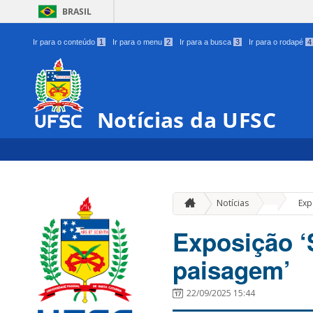
BRASIL
Ir para o conteúdo
1
Ir para o menu
2
Ir para a busca
3
Ir para o rodapé
4
Notícias da UFSC
»
Notícias
Exp
Exposição ‘S
paisagem’
22/09/2025 15:44