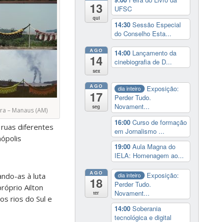
13
UFSC
qui
14:30
Sessão Especial
do Conselho Esta...
AGO
14:00
Lançamento da
14
cinebiografia de D...
sex
AGO
Exposição:
dia inteiro
17
Perder Tudo.
Novament...
seg
ra – Manaus (AM)
16:00
Curso de formação
 ruas diferentes
em Jornalismo ...
nópolis
19:00
Aula Magna do
IELA: Homenagem ao...
AGO
Exposição:
dia inteiro
ando-as à luta
18
Perder Tudo.
róprio Ailton
Novament...
ter
s rios do Sul e
14:00
Soberania
tecnológica e digital