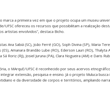
 marca a primeira vez em que o projeto ocupa um museu univers
de/UFSC ofereceu os recursos que possibilitam a realização des
os artistas envolvidos”, destaca Bicho.
stas Ana Sabiá (SC), João Ferré (GO), Soph Divina (SP), Maria Terez
s (ES), Amanara Brandão Lube (RO), Ederson Lauri (RO), Thalyta Al
 Sá Roriz (RJ), Josiel Juruna (PA), Clara Nogueira (AM) e Daris Rub
ória, o MArquE/UFSC é reconhecido por seus acervos etnográfico
 integrar extensão, pesquisa e ensino. Já o projeto Muluca busca
tidiano e da diversidade de corpos e territórios, ampliando narr