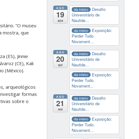
AGO
Desafio
dia inteiro
19
Universitário de
Nautide...
qua
itário. “O museu
Exposição:
dia inteiro
ta mostra, que
Perder Tudo.
Novament...
AGO
Desafio
dia inteiro
a (ES), Jinnie
20
Universitário de
varoz (CE), Kali
Nautide...
qui
io (México).
Exposição:
dia inteiro
Perder Tudo.
Novament...
s, arqueológicos
 investigar formas
AGO
Desafio
dia inteiro
21
ativas sobre o
Universitário de
Nautide...
sex
Exposição:
dia inteiro
Perder Tudo.
Novament...