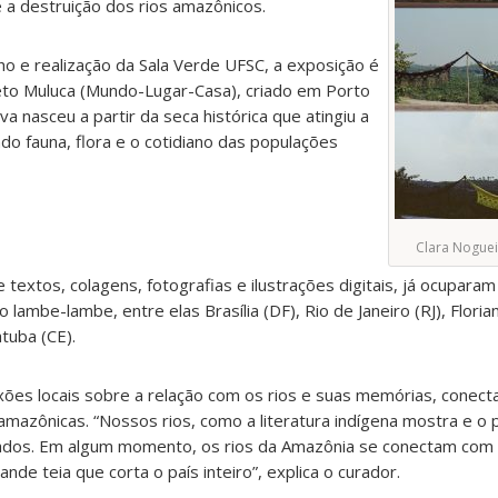
e a destruição dos rios amazônicos.
ho e realização da Sala Verde UFSC, a exposição é
eto Muluca (Mundo-Lugar-Casa), criado em Porto
va nasceu a partir da seca histórica que atingiu a
o fauna, flora e o cotidiano das populações
Clara Noguei
textos, colagens, fotografias e ilustrações digitais, já ocuparam
 lambe-lambe, entre elas Brasília (DF), Rio de Janeiro (RJ), Floria
tuba (CE).
exões locais sobre a relação com os rios e suas memórias, conect
amazônicas.
“Nossos rios, como a literatura indígena mostra e o p
igados. Em algum momento, os rios da Amazônia se conectam com o
e teia que corta o país inteiro”, explica o curador.