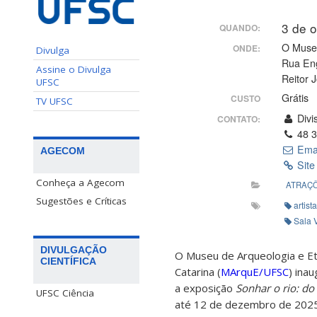
3 de 
QUANDO:
O Muse
ONDE:
Divulga
Rua Eng
Assine o Divulga
Reitor 
UFSC
Grátis
CUSTO
TV UFSC
Divi
CONTATO:
48 3
Ema
AGECOM
Site
Conheça a Agecom
ATRAÇÕ
Sugestões e Críticas
artist
Sala 
DIVULGAÇÃO
O Museu de Arqueologia e Et
CIENTÍFICA
Catarina
(
MArquE/UFSC
)
inau
a exposição
Sonhar o rio: do
UFSC Ciência
até 12 de dezembro de 2025,