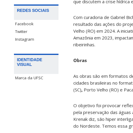
que discutem a crise hídrica 
REDES SOCIAIS
Com curadoria de Gabriel Bic
Facebook
resultado das ações do proj
Velho (RO) em 2024. A iniciati
Twitter
Amazônia em 2023, impactand
Instagram
ribeirinhas.
Obras
IDENTIDADE
VISUAL
As obras são em formatos de 
Marca da UFSC
cidades brasileiras no formato
(SC)
,
Porto Velho (RO) e Paca
O objetivo foi provocar refl
pela preservação das águas 
Krenak diz, são hiper interl
do Nordeste. Temos essa grand