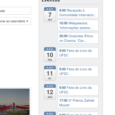
AGO
8:00
Recepção à
ndar
7
Comunidade Internacio...
sex
onar ao calendário
10:00
Webpalestra:
‘Informações essenc...
20:00
Cineclube África
no Cinema: ‘Coc...
AGO
9:00
Feira do Livro da
10
UFSC
seg
AGO
9:00
Feira do Livro da
11
UFSC
ter
AGO
9:00
Feira do Livro da
12
UFSC
qua
17:00
3º Prêmio Zahidé
Muzart
AGO
9:00
Feira do Livro da