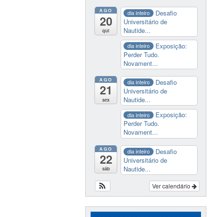
AGO
Desafio
dia inteiro
20
Universitário de
Nautide...
qui
Exposição:
dia inteiro
Perder Tudo.
Novament...
AGO
Desafio
dia inteiro
21
Universitário de
Nautide...
sex
Exposição:
dia inteiro
Perder Tudo.
Novament...
AGO
Desafio
dia inteiro
22
Universitário de
Nautide...
sáb
Ver calendário