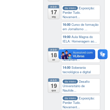
AGO
Exposição:
dia inteiro
17
Perder Tudo.
Novament...
seg
16:00
Curso de formação
em Jornalismo ...
19:00
Aula Magna do
IELA: Homenagem ao...
AGO
Exposição:
dia inteiro
18
Perder Tudo.
Novament...
ter
14:00
Soberania
tecnológica e digital
AGO
Desafio
dia inteiro
19
Universitário de
Nautide...
qua
Exposição:
dia inteiro
Perder Tudo.
Novament...