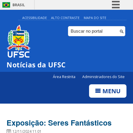
BRASIL
Simplifique!
ACESSIBILIDADE
ALTO CONTRASTE
MAPA DO SITE
Comunica BR
Participe
Acesso à informação
Legislação
Notícias da UFSC
Canais
Área Restrita
Administradores do Site
MENU
Exposição: Seres Fantásticos
12/11/2024 11:01