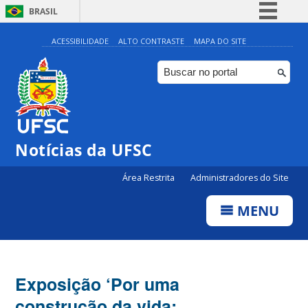
BRASIL
Simplifique!
ACESSIBILIDADE
ALTO CONTRASTE
MAPA DO SITE
Comunica BR
Participe
Acesso à informação
Legislação
Notícias da UFSC
Canais
Área Restrita
Administradores do Site
MENU
Exposição ‘Por uma
construção da vida: