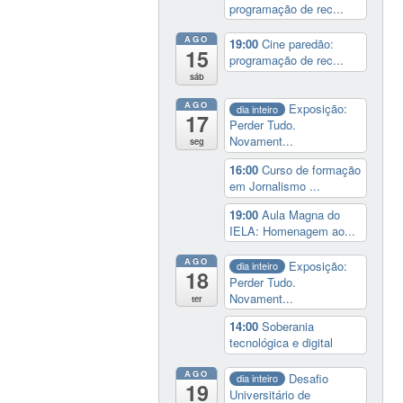
programação de rec...
AGO
19:00
Cine paredão:
15
programação de rec...
sáb
AGO
Exposição:
dia inteiro
17
Perder Tudo.
Novament...
seg
16:00
Curso de formação
em Jornalismo ...
19:00
Aula Magna do
IELA: Homenagem ao...
AGO
Exposição:
dia inteiro
18
Perder Tudo.
Novament...
ter
14:00
Soberania
tecnológica e digital
AGO
Desafio
dia inteiro
19
Universitário de