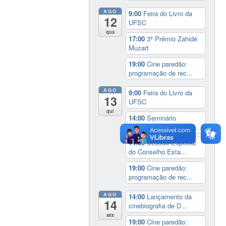
AGO
9:00
Feira do Livro da
12
UFSC
qua
17:00
3º Prêmio Zahidé
Muzart
19:00
Cine paredão:
programação de rec...
AGO
9:00
Feira do Livro da
13
UFSC
qui
14:00
Seminário
Internacional ‘Ninguém...
14:30
Sessão Especial
do Conselho Esta...
19:00
Cine paredão:
programação de rec...
AGO
14:00
Lançamento da
14
cinebiografia de D...
sex
19:00
Cine paredão: