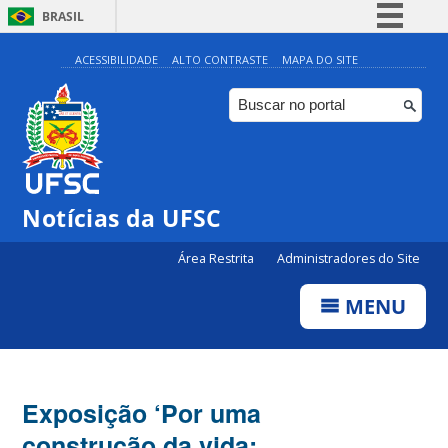
BRASIL
Simplifique!
ACESSIBILIDADE
ALTO CONTRASTE
MAPA DO SITE
Comunica BR
Participe
Acesso à informação
Legislação
Notícias da UFSC
Canais
Área Restrita
Administradores do Site
MENU
Exposição ‘Por uma
construção da vida: