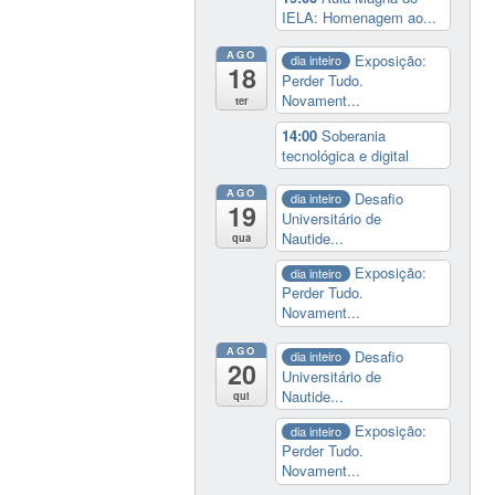
IELA: Homenagem ao...
AGO
Exposição:
dia inteiro
18
Perder Tudo.
Novament...
ter
14:00
Soberania
tecnológica e digital
AGO
Desafio
dia inteiro
19
Universitário de
Nautide...
qua
Exposição:
dia inteiro
Perder Tudo.
Novament...
AGO
Desafio
dia inteiro
20
Universitário de
Nautide...
qui
Exposição:
dia inteiro
Perder Tudo.
Novament...