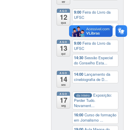
ter
AGO
9:00
Feira do Livro da
12
UFSC
qua
17:00
3º Prêmio Zahidé
Muzart
AGO
9:00
Feira do Livro da
13
UFSC
qui
14:30
Sessão Especial
do Conselho Esta...
AGO
14:00
Lançamento da
14
cinebiografia de D...
sex
AGO
Exposição:
dia inteiro
17
Perder Tudo.
Novament...
seg
16:00
Curso de formação
em Jornalismo ...
19:00
Aula Magna do