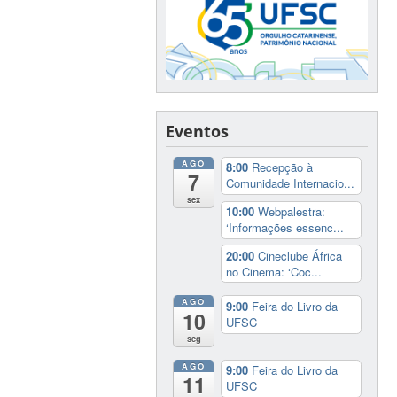
Eventos
AGO
8:00
Recepção à
7
Comunidade Internacio...
sex
10:00
Webpalestra:
‘Informações essenc...
20:00
Cineclube África
no Cinema: ‘Coc...
AGO
9:00
Feira do Livro da
10
UFSC
seg
AGO
9:00
Feira do Livro da
11
UFSC