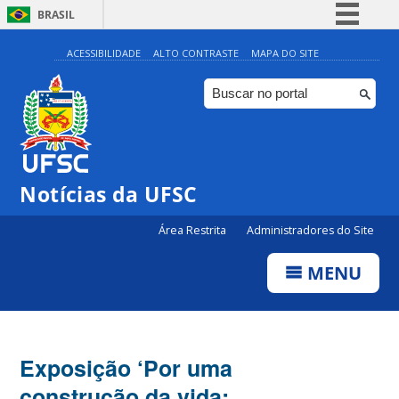
BRASIL
Simplifique!
ACESSIBILIDADE
ALTO CONTRASTE
MAPA DO SITE
Comunica BR
Participe
Acesso à informação
Legislação
Notícias da UFSC
Canais
Área Restrita
Administradores do Site
MENU
Exposição ‘Por uma
construção da vida: