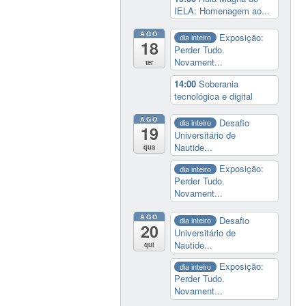
IELA: Homenagem ao...
AGO
Exposição:
dia inteiro
18
Perder Tudo.
Novament...
ter
14:00
Soberania
tecnológica e digital
AGO
Desafio
dia inteiro
19
Universitário de
Nautide...
qua
Exposição:
dia inteiro
Perder Tudo.
Novament...
AGO
Desafio
dia inteiro
20
Universitário de
Nautide...
qui
Exposição:
dia inteiro
Perder Tudo.
Novament...