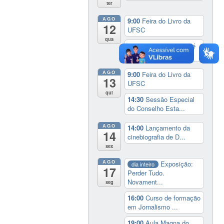
ter
AGO
9:00
Feira do Livro da
12
UFSC
qua
17:00
3º Prêmio Zahidé
Muzart
AGO
9:00
Feira do Livro da
13
UFSC
qui
14:30
Sessão Especial
do Conselho Esta...
AGO
14:00
Lançamento da
14
cinebiografia de D...
sex
AGO
Exposição:
dia inteiro
17
Perder Tudo.
Novament...
seg
16:00
Curso de formação
em Jornalismo ...
19:00
Aula Magna do