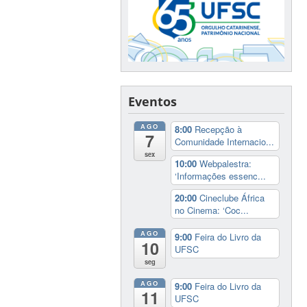
Eventos
AGO
8:00
Recepção à
7
Comunidade Internacio...
sex
10:00
Webpalestra:
‘Informações essenc...
20:00
Cineclube África
no Cinema: ‘Coc...
AGO
9:00
Feira do Livro da
10
UFSC
seg
AGO
9:00
Feira do Livro da
11
UFSC