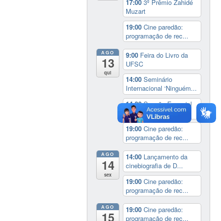
17:00
3º Prêmio Zahidé
Muzart
19:00
Cine paredão:
programação de rec...
AGO
9:00
Feira do Livro da
13
UFSC
qui
14:00
Seminário
Internacional ‘Ninguém...
14:30
Sessão Especial
do Conselho Esta...
19:00
Cine paredão:
programação de rec...
AGO
14:00
Lançamento da
14
cinebiografia de D...
sex
19:00
Cine paredão:
programação de rec...
AGO
19:00
Cine paredão:
15
programação de rec...