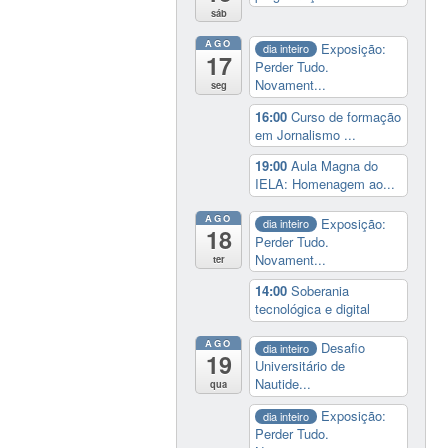
sáb
AGO
Exposição:
dia inteiro
17
Perder Tudo.
Novament...
seg
16:00
Curso de formação
em Jornalismo ...
19:00
Aula Magna do
IELA: Homenagem ao...
AGO
Exposição:
dia inteiro
18
Perder Tudo.
Novament...
ter
14:00
Soberania
tecnológica e digital
AGO
Desafio
dia inteiro
19
Universitário de
Nautide...
qua
Exposição:
dia inteiro
Perder Tudo.