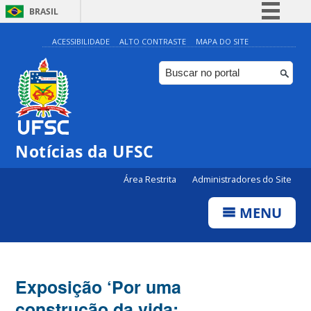
BRASIL
Simplifique!
ACESSIBILIDADE
ALTO CONTRASTE
MAPA DO SITE
Comunica BR
Participe
Acesso à informação
Legislação
Notícias da UFSC
Canais
Área Restrita
Administradores do Site
MENU
Exposição ‘Por uma
construção da vida: