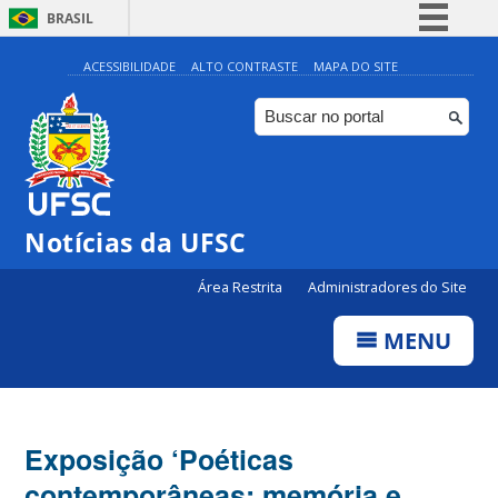
BRASIL
Simplifique!
ACESSIBILIDADE
ALTO CONTRASTE
MAPA DO SITE
Comunica BR
Participe
Acesso à informação
Legislação
Notícias da UFSC
Canais
Área Restrita
Administradores do Site
MENU
Exposição ‘Poéticas
contemporâneas: memória e