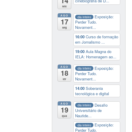
14
cinebiografia de D...
sex
AGO
Exposição:
dia inteiro
17
Perder Tudo.
Novament...
seg
16:00
Curso de formação
em Jornalismo ...
19:00
Aula Magna do
IELA: Homenagem ao...
AGO
Exposição:
dia inteiro
18
Perder Tudo.
Novament...
ter
14:00
Soberania
tecnológica e digital
AGO
Desafio
dia inteiro
19
Universitário de
Nautide...
qua
Exposição:
dia inteiro
Perder Tudo.