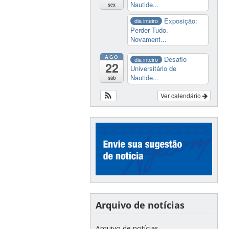
Nautide...
sex
Exposição:
dia inteiro
Perder Tudo.
Novament...
AGO
Desafio
dia inteiro
22
Universitário de
Nautide...
sáb
Ver calendário
Arquivo de notícias
Arquivo de notícias