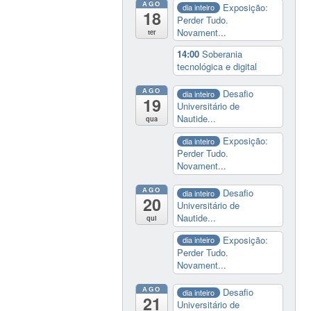
AGO
Exposição:
dia inteiro
18
Perder Tudo.
Novament...
ter
14:00
Soberania
tecnológica e digital
AGO
Desafio
dia inteiro
19
Universitário de
Nautide...
qua
Exposição:
dia inteiro
Perder Tudo.
Novament...
AGO
Desafio
dia inteiro
20
Universitário de
Nautide...
qui
Exposição:
dia inteiro
Perder Tudo.
Novament...
AGO
Desafio
dia inteiro
21
Universitário de