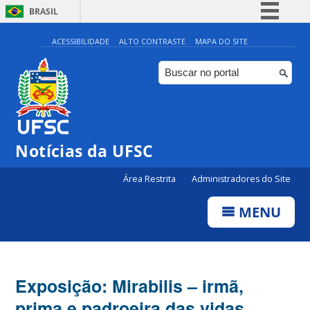
BRASIL
Simplifique!
ACESSIBILIDADE
ALTO CONTRASTE
MAPA DO SITE
Comunica BR
Participe
Acesso à informação
Legislação
Notícias da UFSC
Canais
Área Restrita
Administradores do Site
MENU
Exposição: Mirabilis – irmã,
prima e padroeira das vidas