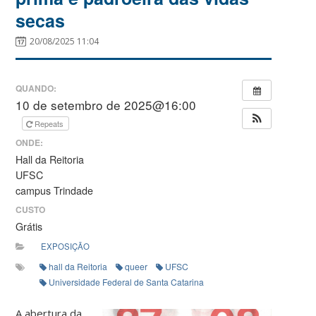
secas
20/08/2025 11:04
QUANDO:
10 de setembro de 2025@16:00
Repeats
ONDE:
Hall da Reitoria
UFSC
campus Trindade
CUSTO
Grátis
EXPOSIÇÃO
hall da Reitoria
queer
UFSC
Universidade Federal de Santa Catarina
A abertura da