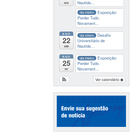
Nautide...
sex
Exposição:
dia inteiro
Perder Tudo.
Novament...
AGO
Desafio
dia inteiro
22
Universitário de
Nautide...
sáb
AGO
Exposição:
dia inteiro
25
Perder Tudo.
Novament...
ter
Ver calendário