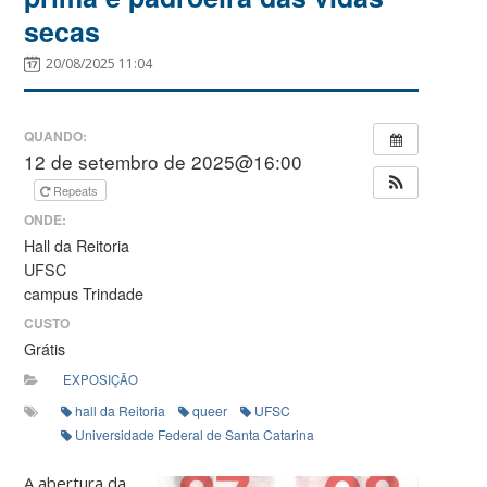
secas
20/08/2025 11:04
QUANDO:
12 de setembro de 2025@16:00
Repeats
ONDE:
Hall da Reitoria
UFSC
campus Trindade
CUSTO
Grátis
EXPOSIÇÃO
hall da Reitoria
queer
UFSC
Universidade Federal de Santa Catarina
A abertura da