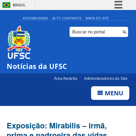
BRASIL
Simplifique!
ACESSIBILIDADE
ALTO CONTRASTE
MAPA DO SITE
Comunica BR
Participe
Acesso à informação
Legislação
Notícias da UFSC
Canais
Área Restrita
Administradores do Site
MENU
Exposição: Mirabilis – irmã,
prima e padroeira das vidas