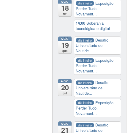
AGO
Exposição:
dia inteiro
18
Perder Tudo.
Novament...
ter
14:00
Soberania
tecnológica e digital
AGO
Desafio
dia inteiro
19
Universitário de
Nautide...
qua
Exposição:
dia inteiro
Perder Tudo.
Novament...
AGO
Desafio
dia inteiro
20
Universitário de
Nautide...
qui
Exposição:
dia inteiro
Perder Tudo.
Novament...
AGO
Desafio
dia inteiro
21
Universitário de