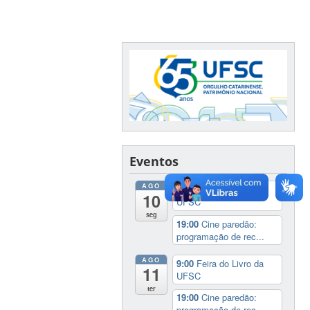
Eventos
AGO
9:00
Feira do Livro da
10
UFSC
seg
19:00
Cine paredão:
programação de rec...
AGO
9:00
Feira do Livro da
11
UFSC
ter
19:00
Cine paredão:
programação de rec...