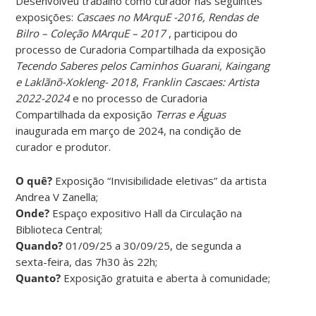
Desenvolveu trabalho como curador nas seguintes
exposições:
Cascaes no MArquE -2016, Rendas de
Bilro – Coleção MArquE – 2017
, participou do
processo de Curadoria Compartilhada da exposição
Tecendo Saberes pelos Caminhos Guarani, Kaingang
e Laklãnõ-Xokleng- 2018
,
Franklin Cascaes: Artista
2022-2024
e no processo de Curadoria
Compartilhada da exposição
Terras e Águas
inaugurada em março de 2024, na condição de
curador e produtor.
O quê?
Exposição “Invisibilidade eletivas” da artista
Andrea V Zanella;
Onde?
Espaço expositivo Hall da Circulação na
Biblioteca Central;
Quando?
01/09/25 a 30/09/25, de segunda a
sexta-feira, das 7h30 às 22h;
Quanto?
Exposição gratuita e aberta à comunidade;