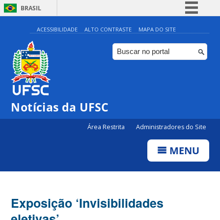
BRASIL
Simplifique!
ACESSIBILIDADE
ALTO CONTRASTE
MAPA DO SITE
Comunica BR
Participe
Acesso à informação
Legislação
Notícias da UFSC
Canais
Área Restrita
Administradores do Site
MENU
Exposição ‘Invisibilidades
eletivas’