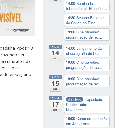
14:00
Seminário
Internacional ‘Ninguém...
14:30
Sessão Especial
do Conselho Esta...
19:00
Cine paredão:
programação de rec...
AGO
 trabalha. Após 13
14:00
Lançamento da
14
cinebiografia de D...
 trazendo seu
sex
 cultural ainda
19:00
Cine paredão:
programação de rec...
menta para
e de enxergar a
AGO
19:00
Cine paredão:
15
programação de rec...
sáb
AGO
Exposição:
dia inteiro
17
Perder Tudo.
Novament...
seg
16:00
Curso de formação
em Jornalismo ...