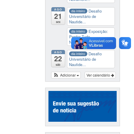
AGO
Desafio
dia inteiro
21
Universitário de
Nautide...
sex
Exposição:
dia inteiro
Perder Tudo.
Novament...
AGO
Desafio
dia inteiro
22
Universitário de
Nautide...
sáb
Adicionar
Ver calendário