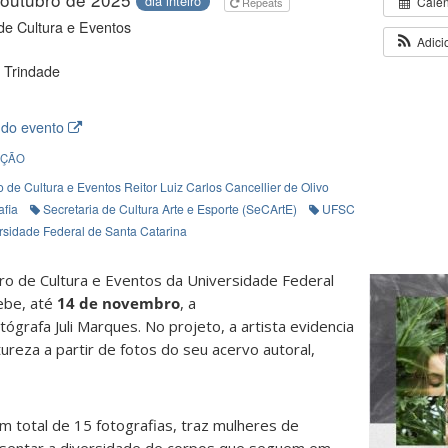
dia inteiro
Cale
Repeats
de Cultura e Eventos
Adici
 Trindade
 do evento
IÇÃO
 de Cultura e Eventos Reitor Luiz Carlos Cancellier de Olivo
afia
Secretaria de Cultura Arte e Esporte (SeCArtE)
UFSC
rsidade Federal de Santa Catarina
ro de Cultura e Eventos da Universidade Federal
ebe, até
14 de novembro
, a
tógrafa Juli Marques. No projeto, a artista evidencia
ureza a partir de fotos do seu acervo autoral,
 total de 15 fotografias, traz mulheres de