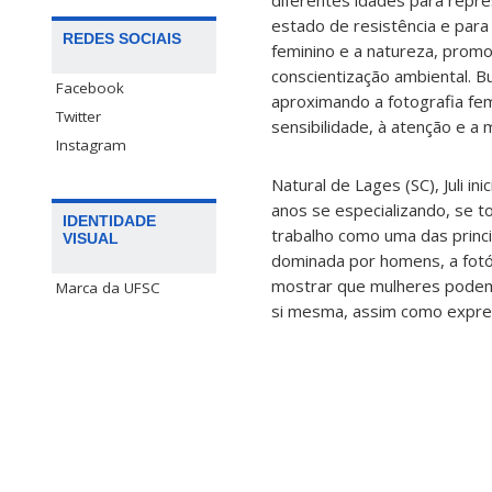
diferentes idades para repr
estado de resistência e para
REDES SOCIAIS
feminino e a natureza, prom
conscientização ambiental. Bu
Facebook
aproximando a fotografia fe
Twitter
sensibilidade, à atenção e a
Instagram
Natural de Lages (SC), Juli in
anos se especializando, se t
IDENTIDADE
trabalho como uma das princ
VISUAL
dominada por homens, a fotó
mostrar que mulheres podem 
Marca da UFSC
si mesma, assim como expres