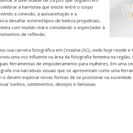
esentar a diversidade de corpos que seguem em
 celebrar a harmonia que existe entre o corpo
ovendo a conexão, a autoaceitação e a
sca desafiar estereótipos de beleza prejudiciais,
minina com mundo real e convidando o espectador à
 momentos de reflexão.
iciou sua carreira fotográfica em Criciúma (SC), onde hoje reside e
ornou uma voz influente na área da fotografia feminina na região,
ipais ferramentas de empoderamento para mulheres. Em uma cena
grafa cria narrativas visuais que se apresentam como uma ferra
e devem explorar novas formas de se posicionar na sociedade 
sar sonhos, sentimentos, desejos e fantasias.