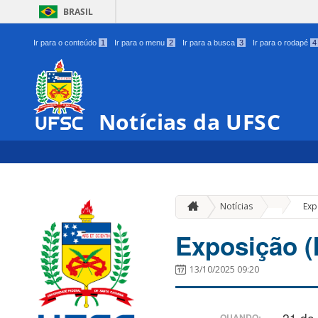
BRASIL
Ir para o conteúdo
1
Ir para o menu
2
Ir para a busca
3
Ir para o rodapé
4
Notícias da UFSC
»
Notícias
Exp
Exposição (
13/10/2025 09:20
21 de
QUANDO: