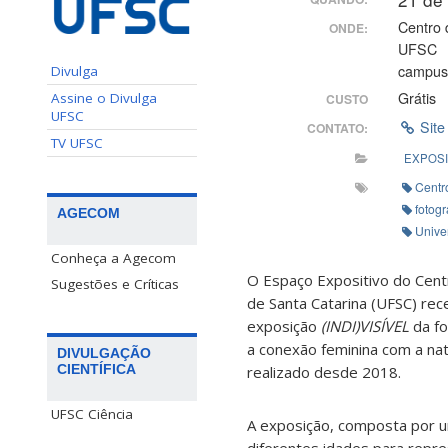
Centro 
ONDE:
UFSC
campus
Divulga
Grátis
Assine o Divulga
CUSTO
UFSC
Site
CONTATO:
TV UFSC
EXPOS
Centro
fotogr
AGECOM
Unive
Conheça a Agecom
O Espaço Expositivo do Cent
Sugestões e Críticas
de Santa Catarina (UFSC) rec
exposição
(INDI)VISÍVEL
da fo
a conexão feminina com a nat
DIVULGAÇÃO
CIENTÍFICA
realizado desde 2018.
UFSC Ciência
A exposição, composta por um