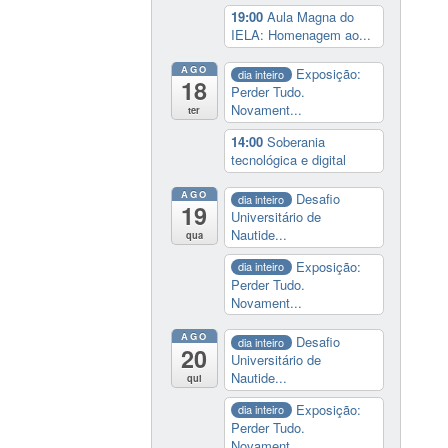
19:00
Aula Magna do
IELA: Homenagem ao...
AGO
Exposição:
dia inteiro
18
Perder Tudo.
Novament...
ter
14:00
Soberania
tecnológica e digital
AGO
Desafio
dia inteiro
19
Universitário de
Nautide...
qua
Exposição:
dia inteiro
Perder Tudo.
Novament...
AGO
Desafio
dia inteiro
20
Universitário de
Nautide...
qui
Exposição:
dia inteiro
Perder Tudo.
Novament...