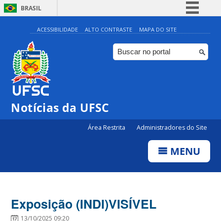
BRASIL
Simplifique!
ACESSIBILIDADE
ALTO CONTRASTE
MAPA DO SITE
Comunica BR
Participe
Acesso à informação
Legislação
Notícias da UFSC
Canais
Área Restrita
Administradores do Site
MENU
Exposição (INDI)VISÍVEL
13/10/2025 09:20