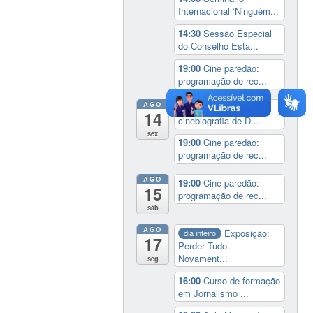
Internacional ‘Ninguém...
14:30
Sessão Especial
do Conselho Esta...
19:00
Cine paredão:
programação de rec...
AGO
14:00
Lançamento da
14
cinebiografia de D...
sex
19:00
Cine paredão:
programação de rec...
AGO
19:00
Cine paredão:
15
programação de rec...
sáb
AGO
Exposição:
dia inteiro
17
Perder Tudo.
Novament...
seg
16:00
Curso de formação
em Jornalismo ...