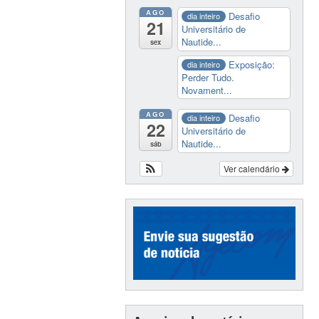
AGO
Desafio
dia inteiro
21
Universitário de
Nautide...
sex
Exposição:
dia inteiro
Perder Tudo.
Novament...
AGO
Desafio
dia inteiro
22
Universitário de
Nautide...
sáb
Ver calendário