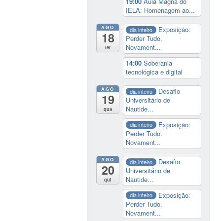
19:00
Aula Magna do
IELA: Homenagem ao...
AGO
Exposição:
dia inteiro
18
Perder Tudo.
Novament...
ter
14:00
Soberania
tecnológica e digital
AGO
Desafio
dia inteiro
19
Universitário de
Nautide...
qua
Exposição:
dia inteiro
Perder Tudo.
Novament...
AGO
Desafio
dia inteiro
20
Universitário de
Nautide...
qui
Exposição:
dia inteiro
Perder Tudo.
Novament...