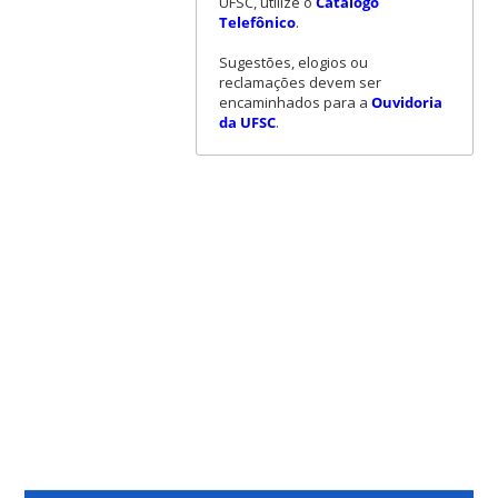
UFSC, utilize o
Catálogo
Telefônico
.
Sugestões, elogios ou
reclamações devem ser
encaminhados para a
Ouvidoria
da UFSC
.