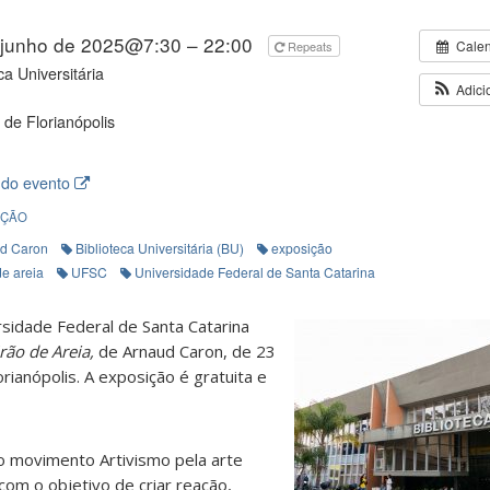
 junho de 2025@7:30 – 22:00
Cale
Repeats
ca Universitária
Adici
de Florianópolis
 do evento
IÇÃO
d Caron
Biblioteca Universitária (BU)
exposição
de areia
UFSC
Universidade Federal de Santa Catarina
rsidade Federal de Santa Catarina
rão de Areia,
de Arnaud Caron, de 23
orianópolis. A exposição é gratuita e
 no movimento Artivismo pela arte
om o objetivo de criar reação,