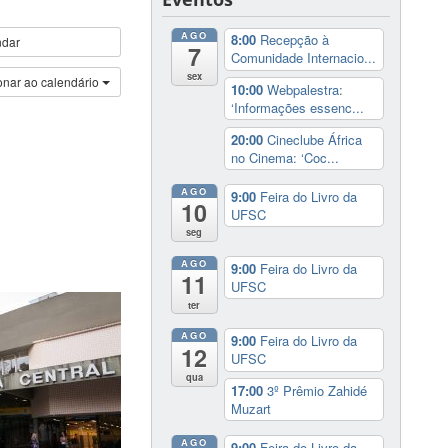
AGO
8:00
Recepção à
ndar
7
Comunidade Internacio...
sex
onar ao calendário
10:00
Webpalestra:
‘Informações essenc...
20:00
Cineclube África
no Cinema: ‘Coc...
AGO
9:00
Feira do Livro da
10
UFSC
seg
AGO
9:00
Feira do Livro da
11
UFSC
ter
AGO
9:00
Feira do Livro da
12
UFSC
qua
17:00
3º Prêmio Zahidé
Muzart
AGO
9:00
Feira do Livro da