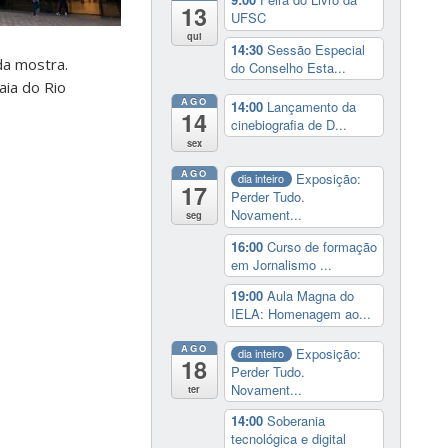
13
UFSC
qui
14:30
Sessão Especial
da mostra.
do Conselho Esta...
aia do Rio
AGO
14:00
Lançamento da
14
cinebiografia de D...
sex
AGO
Exposição:
dia inteiro
17
Perder Tudo.
Novament...
seg
16:00
Curso de formação
em Jornalismo ...
19:00
Aula Magna do
IELA: Homenagem ao...
AGO
Exposição:
dia inteiro
18
Perder Tudo.
Novament...
ter
14:00
Soberania
tecnológica e digital