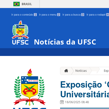
BRASIL
Ir para o conteúdo
1
Ir para o menu
2
Ir para a busca
3
Ir para o rodapé
4
Notícias da UFSC
»
Notícias
Exp
Exposição ‘
Universitári
18/06/2025 08:48