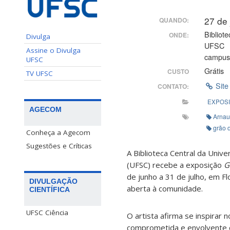
27 de
QUANDO:
Bibliote
ONDE:
Divulga
UFSC
Assine o Divulga
campus 
UFSC
Grátis
CUSTO
TV UFSC
Site
CONTATO:
EXPOS
AGECOM
Arnau
grão 
Conheça a Agecom
Sugestões e Críticas
A Biblioteca Central da Unive
(UFSC) recebe a exposição
G
de junho a 31 de julho, em Fl
DIVULGAÇÃO
aberta à comunidade.
CIENTÍFICA
UFSC Ciência
O artista afirma se inspirar
comprometida e envolvente c